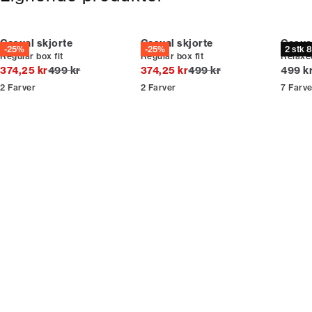
Bliv medlem
Casual skjorte
Casual skjorte
Casual
-25%
-25%
2 stk 
Regular box fit
Regular box fit
Relaxed
* Rabatten gælder alle ikke-nedsatte varer.
I alt (uden rabat)
I alt (uden rabat)
I alt (
374,25 kr
499 kr
374,25 kr
499 kr
499 k
2
Farver
2
Farver
7
Farve