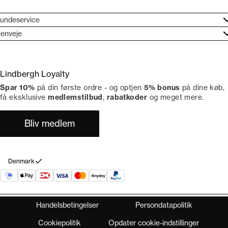
undeservice
jælpecenter
enveje
ories
undeservice
rand etos
turneringer
Lindbergh Loyalty
liv Lindbergh Ambassadør
rtryd dit køb
Spar 10%
på din første ordre - og optjen
5% bonus
på dine køb,
okumentation
tikker
få eksklusive
medlemstilbud
,
rabatkoder
og meget mere.
Bliv medlem
Denmark
Handelsbetingelser
Persondatapolitik
Cookiepolitik
Opdater cookie-indstillinger