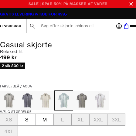
SALE | SPAR 50% PÅ MASSER AF VARER
GRATIS LEVERING V/ KØB FOR 499,-
Søg her...
Casual skjorte
Relaxed fit
I alt (inkl. rabat)
499 kr
2 stk 800 kr
FARVE: BLÅ / AQUA
VÆLG STØRRELSE
XS
S
M
L
XL
XXL
3XL
4XL