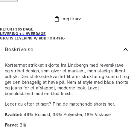
Læg i kurv
RETUR I 365 DAGE
LEVERING 1-2 HVERDAGE
GRATIS LEVERING V/ KØB FOR 499,-
Beskrivelse
Kortærmet strikket skjorte fra Lindbergh med reverskrave
og stribet design, som giver et markant, men stadig stilrent
udtryk. Den strikkede kvalitet tilfører struktur og komfort, og
gør den behagelig at have på. Nem at style med både shorts
og jeans for et afslappet, moderne look. Lavet i
bomuldsblend med en blød finish.
Leder du efter et sæt? Find
de matchende shorts her
.
Kvalitet:
49% Bomuld, 33% Polyester, 18% Viskose
Farve:
Blå