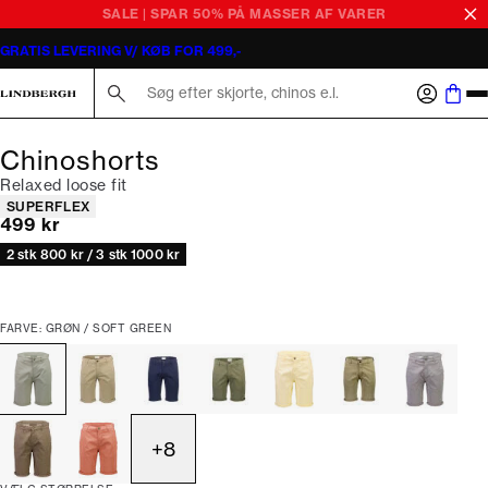
SALE | SPAR 50% PÅ MASSER AF VARER
GRATIS LEVERING V/ KØB FOR 499,-
Søg her...
Chinoshorts
Relaxed loose fit
Produkt egenskaber
SUPERFLEX
I alt (inkl. rabat)
499 kr
2 stk 800 kr / 3 stk 1000 kr
FARVE: GRØN / SOFT GREEN
+
8