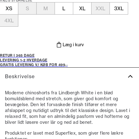
VÆLG STØRRELSE
XS
S
M
L
XL
XXL
3XL
4XL
Læg i kurv
RETUR I 365 DAGE
LEVERING 1-2 HVERDAGE
GRATIS LEVERING V/ KØB FOR 499,-
Beskrivelse
Moderne chinoshorts fra Lindbergh White i en blød
bomuldsblend med stretch, som giver god komfort og
bevægelse. Den let forvaskede finish tilfører et mere
afslappet og nutidigt udtryk til det klassiske design. Lavet i
relaxed fit, som har en almindelig pasform ved hofterne og
bliver lidt løsere over lår og ned ad benet.
Produktet er lavet med Superflex, som giver flere lækre