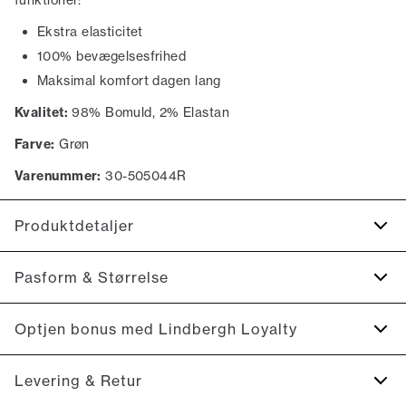
funktioner:
Ekstra elasticitet
100% bevægelsesfrihed
Maksimal komfort dagen lang
Kvalitet:
98% Bomuld, 2% Elastan
Farve:
Grøn
Varenummer:
30-505044R
Produktdetaljer
Der er to paspolerede baglommer med knapper.
Pasform & Størrelse
Shortsene har gylp med lynlås.
Lavet med Superflex, der giver ekstra elasticitet og
Fit:
Relaxed loose fit
Optjen bonus med Lindbergh Loyalty
komfort.
Almindelig pasform ved hofterne og lidt løsere over lårene
Der er to sidelommer.
Tilmeld dig Lindbergh Loyalty helt gratis.
Levering & Retur
Model:
Produktnr.: 30-505044R
Modellen er iført en størrelse M.