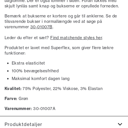
baglomme. Der er også lommer i siden. Foran lukkes med
skjult lynlås samt knap og bukserne er oprullede forneden.
Bemærk at bukserne er kortere og går til anklerne. Se de
tilsvarende bukser i normallængde ved at søge på
varenummer
30-01007B
.
Leder du efter et sæt?
Find matchende styles her
.
Produktet er lavet med Superflex, som giver flere lækre
funktioner:
Ekstra elasticitet
100% bevægelsesfrihed
Maksimal komfort dagen lang
Kvalitet:
75% Polyester, 22% Viskose, 3% Elastan
Farve:
Grøn
Varenummer:
30-01007A
Produktdetaljer