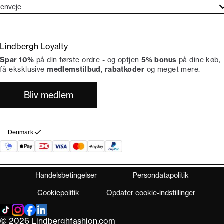
jælpecenter
enveje
ories
undeservice
rand etos
turneringer
Lindbergh Loyalty
liv Lindbergh Ambassadør
rtryd dit køb
Spar 10%
på din første ordre - og optjen
5% bonus
på dine køb,
okumentation
tikker
få eksklusive
medlemstilbud
,
rabatkoder
og meget mere.
Bliv medlem
Denmark
Handelsbetingelser
Persondatapolitik
Cookiepolitik
Opdater cookie-indstillinger
© 2026 Lindberghfashion.com