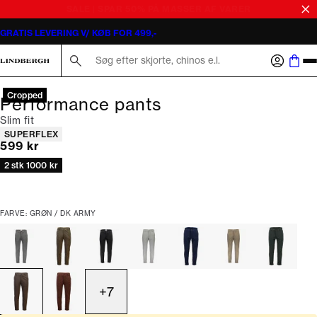
GRATIS LEVERING V/ KØB FOR 499,-
Søg her...
Cropped
Performance pants
Slim fit
Produkt egenskaber
SUPERFLEX
I alt (inkl. rabat)
599 kr
2 stk 1000 kr
FARVE: GRØN / DK ARMY
+
7