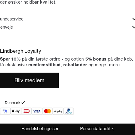
der ønsker holdbar kvalitet.
undeservice
jælpecenter
enveje
ories
undeservice
rand etos
turneringer
Lindbergh Loyalty
liv Lindbergh Ambassadør
rtryd dit køb
Spar 10%
på din første ordre - og optjen
5% bonus
på dine køb,
okumentation
tikker
få eksklusive
medlemstilbud
,
rabatkoder
og meget mere.
Bliv medlem
Denmark
Handelsbetingelser
Persondatapolitik