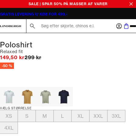
SALE | SPAR 50% PÅ MASSER AF VARER
GRATIS LEVERING V/ KØB FOR 499,-
Søg her...
Poloshirt
Relaxed fit
I alt (uden rabat)
149,50 kr
299 kr
-50 %
VÆLG STØRRELSE
XS
S
M
L
XL
XXL
3XL
4XL