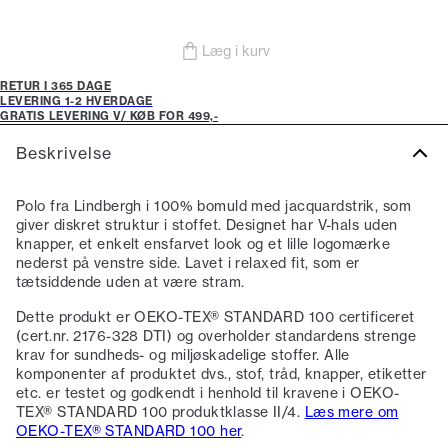
Læg i kurv
RETUR I 365 DAGE
LEVERING 1-2 HVERDAGE
GRATIS LEVERING V/ KØB FOR 499,-
Beskrivelse
Polo fra Lindbergh i 100% bomuld med jacquardstrik, som
giver diskret struktur i stoffet. Designet har V-hals uden
knapper, et enkelt ensfarvet look og et lille logomærke
nederst på venstre side. Lavet i relaxed fit, som er
tætsiddende uden at være stram.
Dette produkt er OEKO-TEX® STANDARD 100 certificeret
(cert.nr. 2176-328 DTI) og overholder standardens strenge
krav for sundheds- og miljøskadelige stoffer. Alle
komponenter af produktet dvs., stof, tråd, knapper, etiketter
etc. er testet og godkendt i henhold til kravene i OEKO-
TEX® STANDARD 100 produktklasse II/4.
Læs mere om
OEKO-TEX® STANDARD 100 her
.