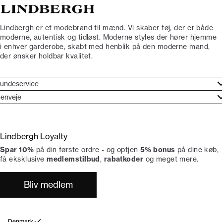
Lindbergh er et modebrand til mænd. Vi skaber tøj, der er både
moderne, autentisk og tidløst. Moderne styles der hører hjemme
i enhver garderobe, skabt med henblik på den moderne mand,
der ønsker holdbar kvalitet.
undeservice
jælpecenter
enveje
ories
undeservice
rand etos
turneringer
Lindbergh Loyalty
liv Lindbergh Ambassadør
rtryd dit køb
Spar 10%
på din første ordre - og optjen
5% bonus
på dine køb,
okumentation
tikker
få eksklusive
medlemstilbud
,
rabatkoder
og meget mere.
Bliv medlem
Denmark