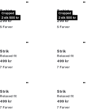
T-shirt
T-shirt
Cropped
Cropped
Oversize fit
Oversize fit
2 stk 500 kr
2 stk 500 kr
I alt (inkl. rabat)
I alt (inkl. rabat)
299 kr
299 kr
5
Farver
5
Farver
Strik
Strik
Relaxed fit
Relaxed fit
I alt (inkl. rabat)
I alt (inkl. rabat)
499 kr
499 kr
7
Farver
7
Farver
Strik
Strik
Relaxed fit
Relaxed fit
I alt (inkl. rabat)
I alt (inkl. rabat)
499 kr
499 kr
7
Farver
7
Farver