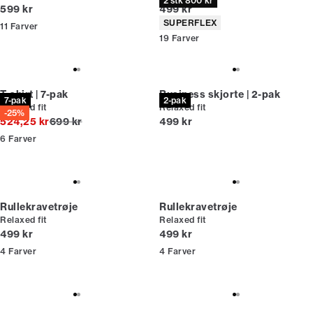
2 stk 800 kr
I alt (inkl. rabat)
I alt (inkl. rabat)
599 kr
499 kr
Produkt egenskaber
SUPERFLEX
11
Farver
19
Farver
T-shirt | 7-pak
Business skjorte | 2-pak
7-pak
2-pak
Relaxed fit
Relaxed fit
-25%
I alt (uden rabat)
I alt (inkl. rabat)
524,25 kr
699 kr
499 kr
6
Farver
Rullekravetrøje
Rullekravetrøje
Relaxed fit
Relaxed fit
I alt (inkl. rabat)
I alt (inkl. rabat)
499 kr
499 kr
4
Farver
4
Farver