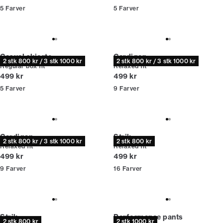
5
Farver
5
Farver
Casual skjorte
Cardigan
2 stk 800 kr / 3 stk 1000 kr
2 stk 800 kr / 3 stk 1000 kr
Regular box fit
Relaxed fit
I alt (inkl. rabat)
I alt (inkl. rabat)
499 kr
499 kr
5
Farver
9
Farver
Cardigan
Strik
2 stk 800 kr / 3 stk 1000 kr
2 stk 800 kr
Relaxed fit
Relaxed fit
I alt (inkl. rabat)
I alt (inkl. rabat)
499 kr
499 kr
9
Farver
16
Farver
Strik
Performance pants
2 stk 800 kr
2 stk 1000 kr