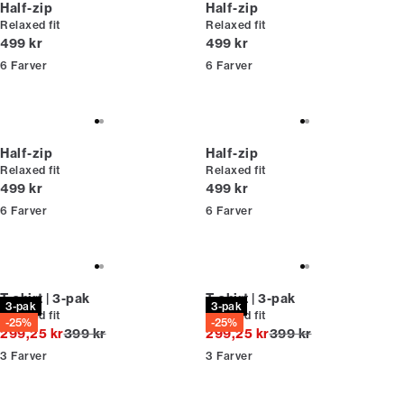
Half-zip
Half-zip
Relaxed fit
Relaxed fit
I alt (inkl. rabat)
I alt (inkl. rabat)
499 kr
499 kr
6
Farver
6
Farver
Half-zip
Half-zip
Relaxed fit
Relaxed fit
I alt (inkl. rabat)
I alt (inkl. rabat)
499 kr
499 kr
6
Farver
6
Farver
T-shirt | 3-pak
T-shirt | 3-pak
3-pak
3-pak
Relaxed fit
Relaxed fit
-25%
-25%
I alt (uden rabat)
I alt (uden rabat)
299,25 kr
399 kr
299,25 kr
399 kr
3
Farver
3
Farver