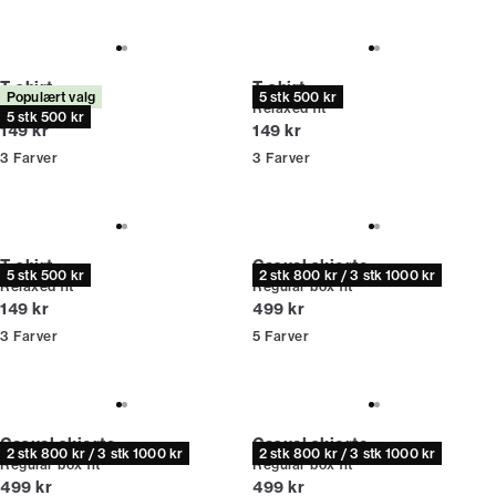
T-shirt
T-shirt
Populært valg
5 stk 500 kr
Relaxed fit
Relaxed fit
5 stk 500 kr
I alt (inkl. rabat)
I alt (inkl. rabat)
149 kr
149 kr
3
Farver
3
Farver
T-shirt
Casual skjorte
5 stk 500 kr
2 stk 800 kr / 3 stk 1000 kr
Relaxed fit
Regular box fit
I alt (inkl. rabat)
I alt (inkl. rabat)
149 kr
499 kr
3
Farver
5
Farver
Casual skjorte
Casual skjorte
2 stk 800 kr / 3 stk 1000 kr
2 stk 800 kr / 3 stk 1000 kr
Regular box fit
Regular box fit
I alt (inkl. rabat)
I alt (inkl. rabat)
499 kr
499 kr