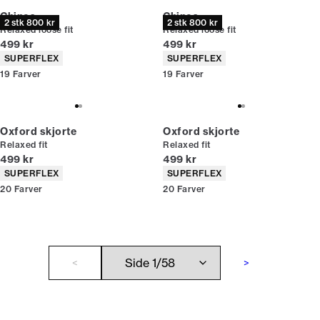
Chinos
Chinos
2 stk 800 kr
2 stk 800 kr
Relaxed loose fit
Relaxed loose fit
I alt (inkl. rabat)
I alt (inkl. rabat)
499 kr
499 kr
Produkt egenskaber
Produkt egenskaber
SUPERFLEX
SUPERFLEX
19
Farver
19
Farver
Oxford skjorte
Oxford skjorte
Relaxed fit
Relaxed fit
I alt (inkl. rabat)
I alt (inkl. rabat)
499 kr
499 kr
Produkt egenskaber
Produkt egenskaber
SUPERFLEX
SUPERFLEX
20
Farver
20
Farver