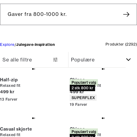
Gaver fra 800-1000 kr.
Produkter
(
2292
)
Explore
Julegave-inspiration
Se alle filtre
Half-zip
Chinos
Populært valg
Relaxed fit
Relaxed loose fit
2 stk 800 kr
I alt (inkl. rabat)
I alt (inkl. rabat)
499 kr
499 kr
Produkt egenskaber
SUPERFLEX
13
Farver
19
Farver
Casual skjorte
Chinos
Populært valg
Relaxed fit
Relaxed loose fit