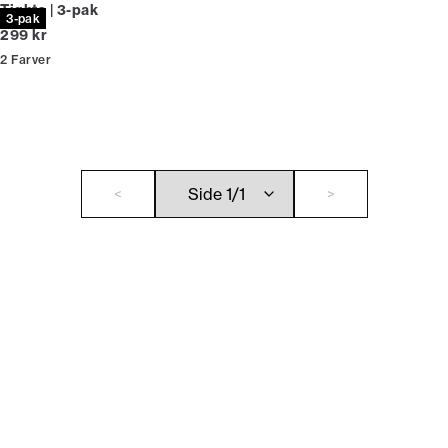
Tights | 3-pak
3-pak
I alt (inkl. rabat)
299 kr
2
Farver