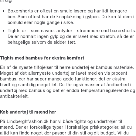
til dig:
Boxershorts er oftest en smule løsere og har lidt længere
ben. Som oftest har de knaplukning i gylpen. Du kan få dem i
bomuld eller nogle gange i silke.
Tights er – som navnet antyder – strammere end boxershorts.
De er normalt ingen gylp og de er lavet med stretch, så de er
behagelige selvom de sidder tæt.
Tights med bambus for ekstra komfort
En af de nyeste tilføjelser til herre undertøj er bambus materiale.
Meget af det allernyeste undertøj er lavet med en vis procent
bambus, der har super mange gode funktioner: det er ekstra
blødt og samtidig meget let. Du får også masser af åndbarhed i
undertøj med bambus og det er endda temperaturregulerende og
antibakterielt.
Køb undertøj til mænd her
På Lindberghfashion.dk har vi både tights og undertrøjer til
mænd. Der er forskellige typer i forskellige priskategorier, så du
altid kan finde noget der passer til din stil og dit budget. Vil du