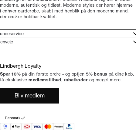
moderne, autentisk og tidløst. Moderne styles der hører hjemme
i enhver garderobe, skabt med henblik på den moderne mand,
der ønsker holdbar kvalitet.
undeservice
jælpecenter
enveje
ories
undeservice
rand etos
turneringer
Lindbergh Loyalty
liv Lindbergh Ambassadør
rtryd dit køb
Spar 10%
på din første ordre - og optjen
5% bonus
på dine køb,
okumentation
tikker
få eksklusive
medlemstilbud
,
rabatkoder
og meget mere.
Bliv medlem
Denmark