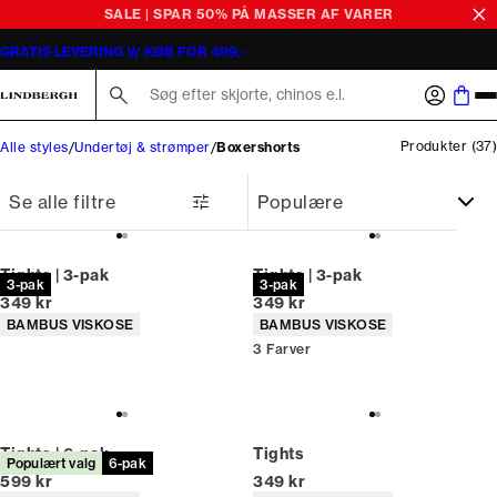
Boxershorts til mænd
SALE | SPAR 50% PÅ MASSER AF VARER
GRATIS LEVERING V/ KØB FOR 499,-
Søg her...
Produkter
(
37
)
Alle styles
Undertøj & strømper
Boxershorts
Se alle filtre
Tights | 3-pak
Tights | 3-pak
3-pak
3-pak
I alt (inkl. rabat)
I alt (inkl. rabat)
349 kr
349 kr
Produkt egenskaber
Produkt egenskaber
BAMBUS VISKOSE
BAMBUS VISKOSE
3
Farver
Tights | 6-pak
Tights
Populært valg
6-pak
I alt (inkl. rabat)
I alt (inkl. rabat)
599 kr
349 kr