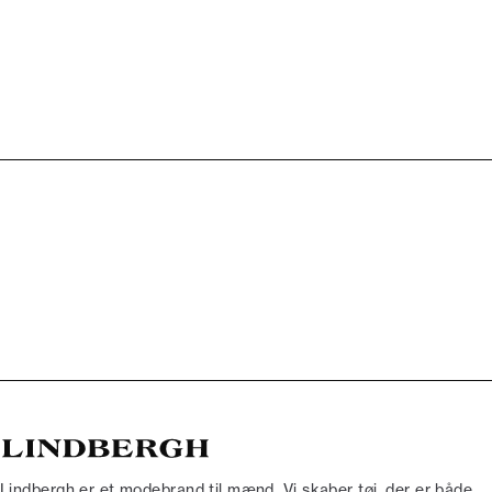
Lindbergh er et modebrand til mænd. Vi skaber tøj, der er både