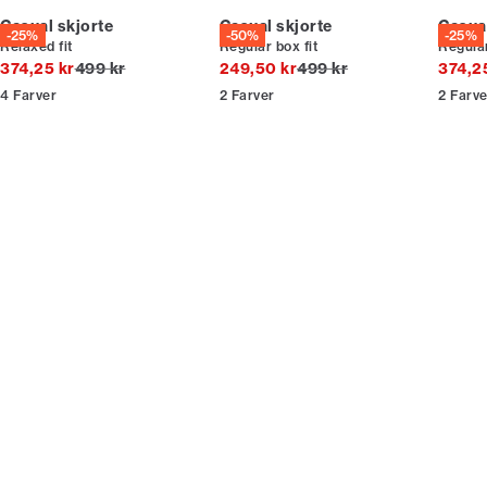
Casual skjorte
Casual skjorte
Casual
-25%
-50%
-25%
Relaxed fit
Regular box fit
Regular
* Rabatten gælder alle ikke-nedsatte varer.
I alt (uden rabat)
I alt (uden rabat)
374,25 kr
499 kr
249,50 kr
499 kr
374,2
4
Farver
2
Farver
2
Farve