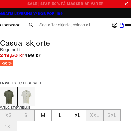
SALE | SPAR 50% PÅ MASSER AF VARER
GRATIS LEVERING V/ KØB FOR 499,-
Søg her...
Casual skjorte
Regular fit
I alt (uden rabat)
249,50 kr
499 kr
-50 %
FARVE: HVID / ECRU WHITE
VÆLG STØRRELSE
XS
S
M
L
XL
XXL
3XL
4XL