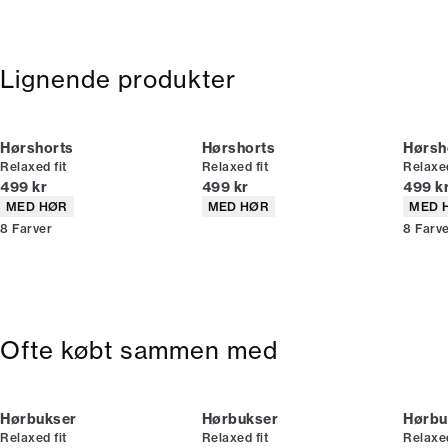
Gratis levering til pakkeboks ved køb for 499,-
bonus kan bruges allerede næste gang du handler.
9200 Aalborg SV
Gratis retur og pengene tilbage i 365 dage.
Du kan indløse din bonus 365 dage om året i alle butikker
Email:
sales@pwtbrands.com
og online.
Lignende produkter
Bliv medlem
Hørshorts
Hørshorts
Hørsh
Relaxed fit
Relaxed fit
Relaxed
* Rabatten gælder alle ikke-nedsatte varer.
I alt (inkl. rabat)
I alt (inkl. rabat)
I alt (
499 kr
499 kr
499 k
Produkt egenskaber
Produkt egenskaber
Produ
MED HØR
MED HØR
MED 
8
Farver
8
Farv
Ofte købt sammen med
Hørbukser
Hørbukser
Hørbu
Relaxed fit
Relaxed fit
Relaxed