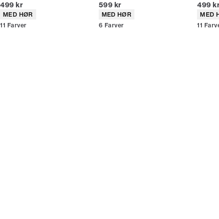
I alt (inkl. rabat)
I alt (inkl. rabat)
I alt (
499 kr
599 kr
499 k
Produkt egenskaber
Produkt egenskaber
Produ
MED HØR
MED HØR
MED 
11
Farver
6
Farver
11
Farv