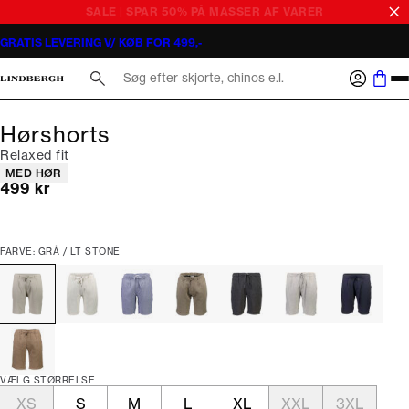
GRATIS LEVERING V/ KØB FOR 499,-
Søg her...
Hørshorts
Relaxed fit
Produkt egenskaber
MED HØR
I alt (inkl. rabat)
499 kr
FARVE: GRÅ / LT STONE
VÆLG STØRRELSE
XS
S
M
L
XL
XXL
3XL