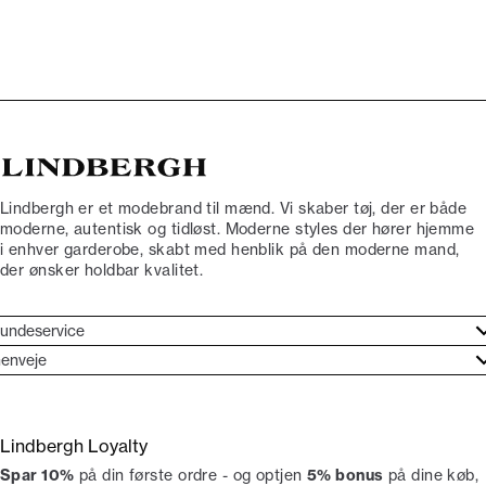
Lindbergh er et modebrand til mænd. Vi skaber tøj, der er både
moderne, autentisk og tidløst. Moderne styles der hører hjemme
i enhver garderobe, skabt med henblik på den moderne mand,
der ønsker holdbar kvalitet.
undeservice
jælpecenter
enveje
ories
undeservice
rand etos
turneringer
Lindbergh Loyalty
liv Lindbergh Ambassadør
rtryd dit køb
Spar 10%
på din første ordre - og optjen
5% bonus
på dine køb,