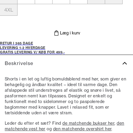
4XL
Læg i kurv
RETUR I 365 DAGE
LEVERING 1-2 HVERDAGE
GRATIS LEVERING V/ KØB FOR 499,-
Beskrivelse
Shorts i en let og luftig bomuldsblend med hør, som giver en
behagelig og åndbar kvalitet – ideel til varme dage. Den
afslappede stil understreges af elastik og snøre i livet, så
pasformen nemt kan tilpasses. Designet er enkelt og
funktionelt med to sidelommer og to paspolerede
baglommer med knapper. Lavet i relaxed fit, som er
tætsiddende uden at være stram.
Leder du efter et sæt? Find
de matchende bukser her
,
den
matchende vest her
og
den matchende overshirt her
.