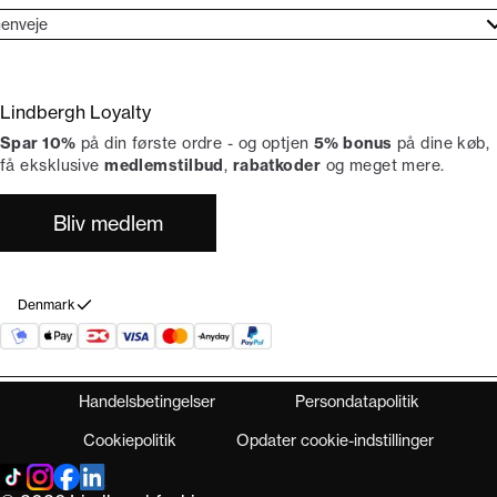
jælpecenter
enveje
ories
undeservice
rand etos
turneringer
Lindbergh Loyalty
liv Lindbergh Ambassadør
rtryd dit køb
Spar 10%
på din første ordre - og optjen
5% bonus
på dine køb,
okumentation
tikker
få eksklusive
medlemstilbud
,
rabatkoder
og meget mere.
Bliv medlem
Denmark
Handelsbetingelser
Persondatapolitik
Cookiepolitik
Opdater cookie-indstillinger