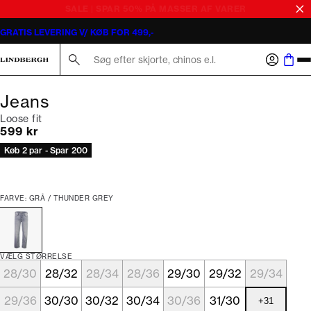
GRATIS LEVERING V/ KØB FOR 499,-
Søg her...
Jeans
Loose fit
I alt (inkl. rabat)
599 kr
Køb 2 par - Spar 200
FARVE: GRÅ / THUNDER GREY
VÆLG STØRRELSE
28/30
28/32
28/34
28/36
29/30
29/32
29/34
29/36
30/30
30/32
30/34
30/36
31/30
+
31