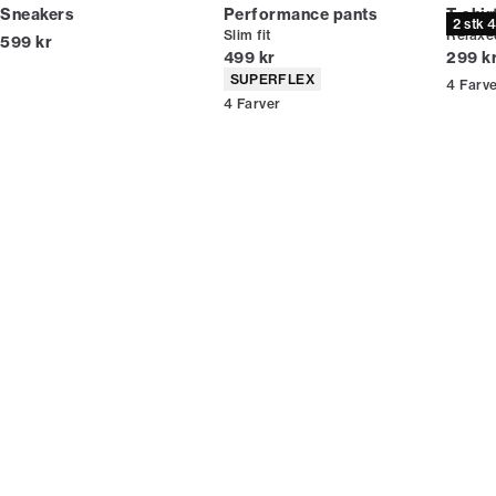
Sneakers
Performance pants
T-shir
2 stk 
Slim fit
Relaxed
I alt (inkl. rabat)
599 kr
I alt (inkl. rabat)
I alt (
499 kr
299 k
Produkt egenskaber
SUPERFLEX
4
Farv
4
Farver