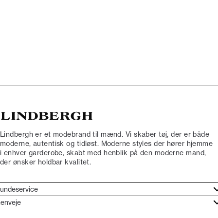
Lindbergh er et modebrand til mænd. Vi skaber tøj, der er både
moderne, autentisk og tidløst. Moderne styles der hører hjemme
i enhver garderobe, skabt med henblik på den moderne mand,
der ønsker holdbar kvalitet.
undeservice
jælpecenter
enveje
ories
undeservice