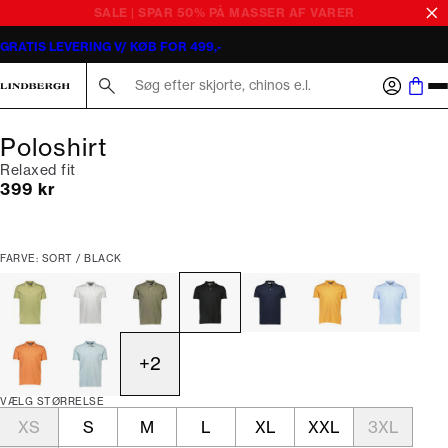
GRATIS LEVERING V/ KØB FOR 499,-
Søg her...
Poloshirt
Relaxed fit
I alt (inkl. rabat)
399 kr
FARVE: SORT / BLACK
+
2
VÆLG STØRRELSE
XS
S
M
L
XL
XXL
3XL