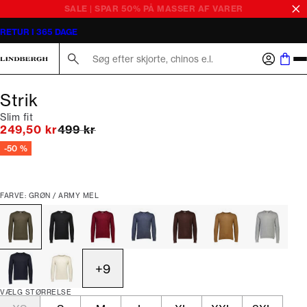
SALE | SPAR 50% PÅ MASSER AF VARER
RETUR I 365 DAGE
Søg her...
Strik
Slim fit
I alt (uden rabat)
249,50 kr
499 kr
-50 %
FARVE: GRØN / ARMY MEL
+
9
VÆLG STØRRELSE