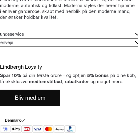
moderne, autentisk og tidløst. Moderne styles der hører hjemme
i enhver garderobe, skabt med henblik på den moderne mand,
der ønsker holdbar kvalitet.
undeservice
jælpecenter
enveje
ories
undeservice
rand etos
turneringer
Lindbergh Loyalty
liv Lindbergh Ambassadør
rtryd dit køb
Spar 10%
på din første ordre - og optjen
5% bonus
på dine køb,
okumentation
tikker
få eksklusive
medlemstilbud
,
rabatkoder
og meget mere.
Bliv medlem
Denmark