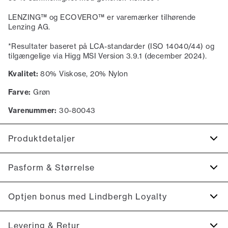
LENZING™ og ECOVERO™ er varemærker tilhørende
Lenzing AG.
*Resultater baseret på LCA-standarder (ISO 14040/44) og
tilgængelige via Higg MSI Version 3.9.1 (december 2024).
Kvalitet:
80% Viskose, 20% Nylon
Farve:
Grøn
Varenummer:
30-80043
Produktdetaljer
Logomærke nederst på venstre side.
Pasform & Størrelse
Fremstillet med LENZING™ ECOVERO™ Viscose.
Trøjen har rund hals.
Fit:
Slim fit
Optjen bonus med Lindbergh Loyalty
Trøjen har ribstrik nederst på ærmerne, på trøjens
Tætsiddende pasform, der fremhæver kroppen
nederste kant samt på kraven.
Tilmeld dig Lindbergh Loyalty helt gratis.
Levering & Retur