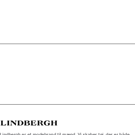
Lindbergh er et modebrand til mænd. Vi skaber tøj, der er både