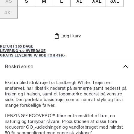
XS
S
M
L
XL
XXL
3XL
4XL
Læg i kurv
RETUR I 365 DAGE
LEVERING 1-2 HVERDAGE
GRATIS LEVERING V/ KØB FOR 499,-
Beskrivelse
Ekstra blød striktrøje fra Lindbergh White. Trøjen er
ensfarvet, har ribstrik nederst på ærmerne samt nederst på
trøjen og i halsen, samt et logomærke nederst på venstre
side. Den perfekte basistrøje, som er nem at style og fås i
mange forskellige farver.
LENZING™ ECOVERO™-fibre er fremstillet af træ, en
naturlig og fornybar råvare. Produktionen af disse fibre
reducerer CO₂-udledningen og vandforbruget med mindst
50 % sammenlignet med generisk viskose*.