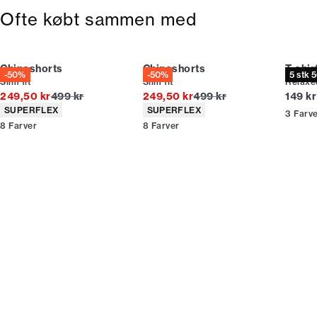
Ofte købt sammen med
Chinoshorts
Chinoshorts
T-shir
-50%
-50%
5 stk 
Slim fit
Slim fit
Relaxed
I alt (uden rabat)
I alt (uden rabat)
I alt (
249,50 kr
499 kr
249,50 kr
499 kr
149 kr
Produkt egenskaber
Produkt egenskaber
SUPERFLEX
SUPERFLEX
3
Farv
8
Farver
8
Farver