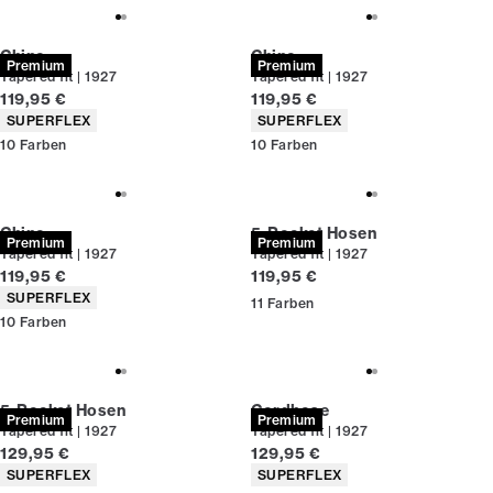
Chino
Chino
Premium
Premium
Tapered fit | 1927
Tapered fit | 1927
Preis
Preis
119,95 €
119,95 €
Produkteigenschaften
Produkteigenschaften
SUPERFLEX
SUPERFLEX
10
Farben
10
Farben
Chino
5-Pocket Hosen
Premium
Premium
Tapered fit | 1927
Tapered fit | 1927
Preis
Preis
119,95 €
119,95 €
Produkteigenschaften
SUPERFLEX
11
Farben
10
Farben
5-Pocket Hosen
Cordhose
Premium
Premium
Tapered fit | 1927
Tapered fit | 1927
Preis
Preis
129,95 €
129,95 €
Produkteigenschaften
Produkteigenschaften
SUPERFLEX
SUPERFLEX