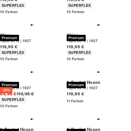
Produkteigenschaften
Produkteigenschaften
SUPERFLEX
SUPERFLEX
10
Farben
10
Farben
Chino
Chino
Premium
Premium
Tapered fit | 1927
Tapered fit | 1927
Preis
Preis
119,95 €
119,95 €
Produkteigenschaften
Produkteigenschaften
SUPERFLEX
SUPERFLEX
10
Farben
10
Farben
Chino
5-Pocket Hosen
Premium
Premium
Tapered fit | 1927
Tapered fit | 1927
-25%
Ursprünglicher Preis
Preis
89,96 €
119,95 €
119,95 €
Produkteigenschaften
SUPERFLEX
11
Farben
10
Farben
5-Pocket Hosen
5-Pocket Hosen