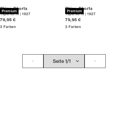
Chino-Shorts
Chino-Shorts
Premium
Premium
Tapered fit | 1927
Tapered fit | 1927
Preis
Preis
79,95 €
79,95 €
3
Farben
3
Farben