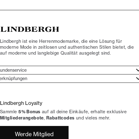
Lindbergh ist eine Herrenmodemarke, die eine Lösung für
moderne Mode in zeitlosen und authentischen Stilen bietet, die
auf moderne und langlebige Qualität ausgelegt sind.
undenservice
undenservice
erknüpfungen
arkenethos
ontakt
ories
ückgaben
Lindbergh Loyalty
erde Lindbergh-Botschafter
rtrag widerrufen
Sammle
5% Bonus
auf all deine Einkäufe, erhalte exklusive
okumentation
hops
Mitgliederangebote
,
Rabattcodes
und vieles mehr.
Werde Mitglied