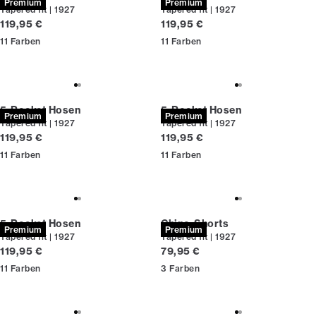
Premium
Premium
Tapered fit | 1927
Tapered fit | 1927
Preis
Preis
119,95 €
119,95 €
11
Farben
11
Farben
5-Pocket Hosen
5-Pocket Hosen
Premium
Premium
Tapered fit | 1927
Tapered fit | 1927
Preis
Preis
119,95 €
119,95 €
11
Farben
11
Farben
5-Pocket Hosen
Chino-Shorts
Premium
Premium
Tapered fit | 1927
Tapered fit | 1927
Preis
Preis
119,95 €
79,95 €
11
Farben
3
Farben