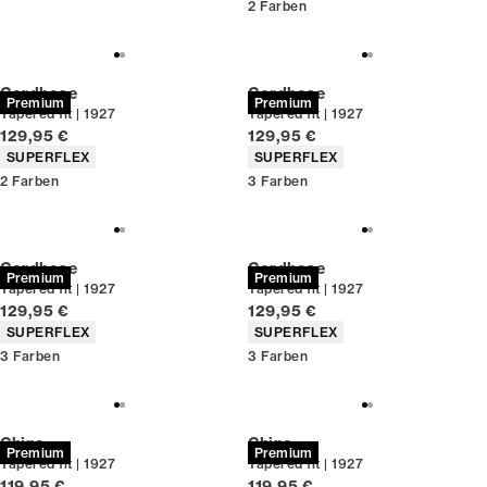
2
Farben
Cordhose
Cordhose
Premium
Premium
Tapered fit | 1927
Tapered fit | 1927
Preis
Preis
129,95 €
129,95 €
Produkteigenschaften
Produkteigenschaften
SUPERFLEX
SUPERFLEX
2
Farben
3
Farben
Cordhose
Cordhose
Premium
Premium
Tapered fit | 1927
Tapered fit | 1927
Preis
Preis
129,95 €
129,95 €
Produkteigenschaften
Produkteigenschaften
SUPERFLEX
SUPERFLEX
3
Farben
3
Farben
Chino
Chino
Premium
Premium
Tapered fit | 1927
Tapered fit | 1927
Preis
Preis
119,95 €
119,95 €