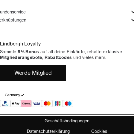
undenservice
undenservice
erknüpfungen
arkenethos
ontakt
ories
ückgaben
Lindbergh Loyalty
erde Lindbergh-Botschafter
rtrag widerrufen
Sammle
5% Bonus
auf all deine Einkäufe, erhalte exklusive
okumentation
hops
Mitgliederangebote
,
Rabattcodes
und vieles mehr.
Werde Mitglied
Germany
Geschäftsbedingungen
Datenschutzerklärung
Cookies