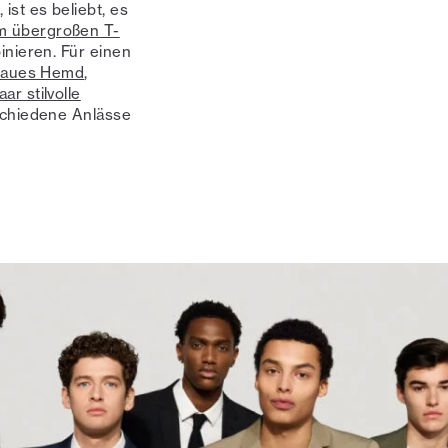
st es beliebt, es
m übergroßen T-
nieren. Für einen
laues Hemd
,
aar stilvolle
rschiedene Anlässe