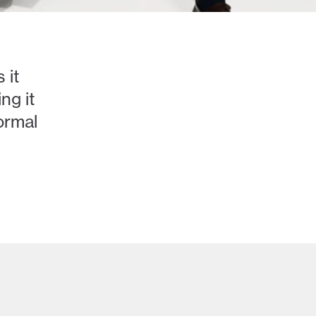
 it
ng it
ormal