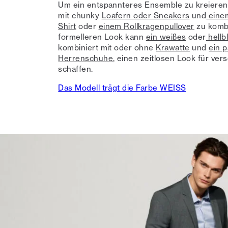
Um ein entspannteres Ensemble zu kreieren, i
mit chunky
Loafern oder Sneakers
und
eine
Shirt
oder
einem Rollkragenpullover
zu kombi
formelleren Look kann
ein weißes
oder
hellb
kombiniert mit oder ohne
Krawatte
und
ein p
Herrenschuhe
, einen zeitlosen Look für ve
schaffen.
Das Modell trägt die Farbe WEISS