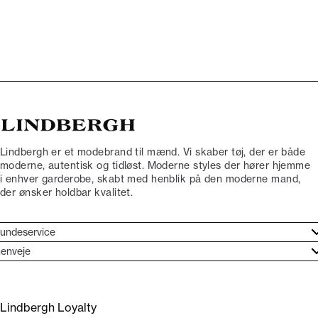
Lindbergh er et modebrand til mænd. Vi skaber tøj, der er både
moderne, autentisk og tidløst. Moderne styles der hører hjemme
i enhver garderobe, skabt med henblik på den moderne mand,
der ønsker holdbar kvalitet.
undeservice
jælpecenter
enveje
ories
undeservice
rand etos
turneringer
Lindbergh Loyalty
liv Lindbergh Ambassadør
rtryd dit køb