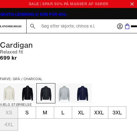
SALE | SPAR 50% PÅ MASSER AF VARER
GRATIS LEVERING V/ KØB FOR 499,-
Søg her...
Cardigan
Relaxed fit
I alt (inkl. rabat)
699 kr
FARVE: GRÅ / CHARCOAL
VÆLG STØRRELSE
XS
S
M
L
XL
XXL
3XL
4XL