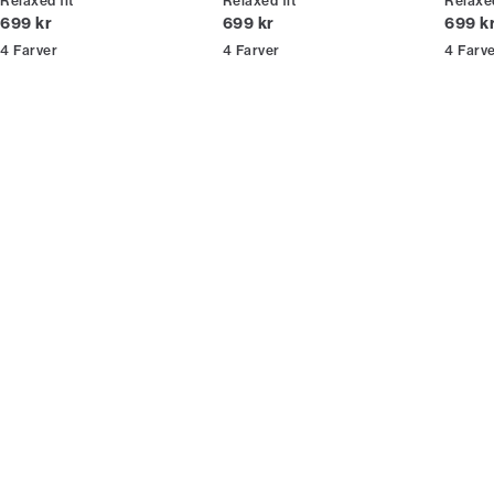
Relaxed fit
Relaxed fit
Relaxed
* Rabatten gælder alle ikke-nedsatte varer.
I alt (inkl. rabat)
I alt (inkl. rabat)
I alt (
699 kr
699 kr
699 k
4
Farver
4
Farver
4
Farv