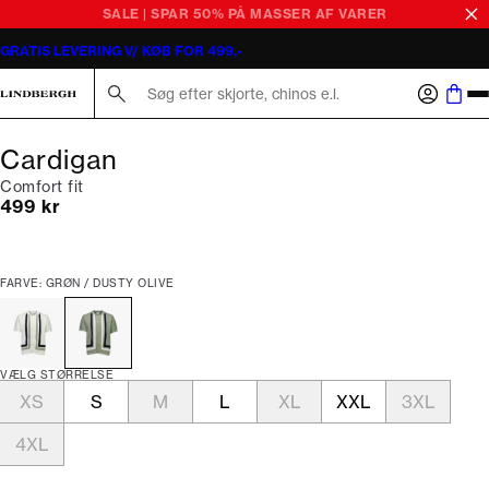
SALE | SPAR 50% PÅ MASSER AF VARER
GRATIS LEVERING V/ KØB FOR 499,-
Søg her...
Cardigan
Comfort fit
I alt (inkl. rabat)
499 kr
FARVE: GRØN / DUSTY OLIVE
VÆLG STØRRELSE
XS
S
M
L
XL
XXL
3XL
4XL