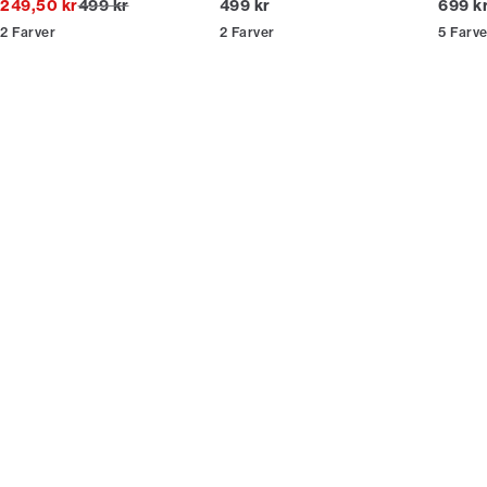
I alt (uden rabat)
I alt (inkl. rabat)
I alt (
249,50 kr
499 kr
499 kr
699 k
2
Farver
2
Farver
5
Farve