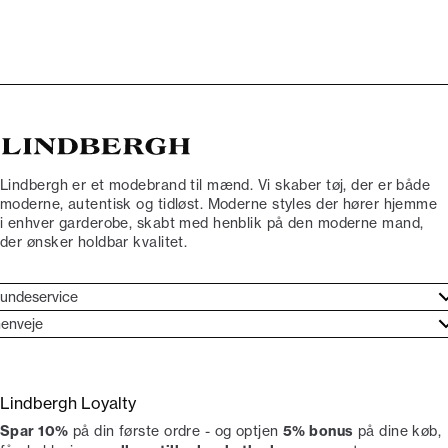
Lindbergh er et modebrand til mænd. Vi skaber tøj, der er både
moderne, autentisk og tidløst. Moderne styles der hører hjemme
i enhver garderobe, skabt med henblik på den moderne mand,
der ønsker holdbar kvalitet.
undeservice
jælpecenter
enveje
ories
undeservice
rand etos
turneringer
Lindbergh Loyalty
liv Lindbergh Ambassadør
rtryd dit køb
Spar 10%
på din første ordre - og optjen
5% bonus
på dine køb,
okumentation
tikker