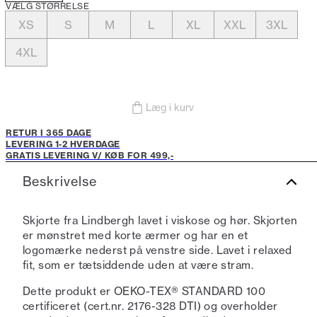
VÆLG STØRRELSE
XS
S
M
L
XL
XXL
3XL
4XL
Læg i kurv
RETUR I 365 DAGE
LEVERING 1-2 HVERDAGE
GRATIS LEVERING V/ KØB FOR 499,-
Beskrivelse
Skjorte fra Lindbergh lavet i viskose og hør. Skjorten
er mønstret med korte ærmer og har en et
logomærke nederst på venstre side. Lavet i relaxed
fit, som er tætsiddende uden at være stram.
Dette produkt er OEKO-TEX® STANDARD 100
certificeret (cert.nr. 2176-328 DTI) og overholder