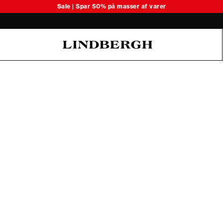
Sale | Spar 50% på masser af varer
Oliver Koch Hansen Summer 26