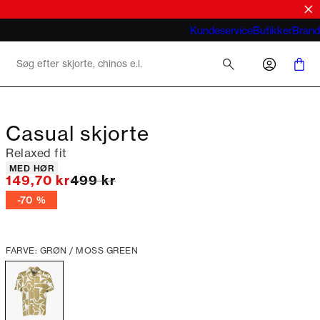
Hvad betyder business casual for mænd
Kundeservice
Butikker
Brand
2026
Casual skjorte
Relaxed fit
Produkt egenskaber
MED HØR
I alt (uden rabat)
149,70 kr
499 kr
-70 %
FARVE: GRØN / MOSS GREEN