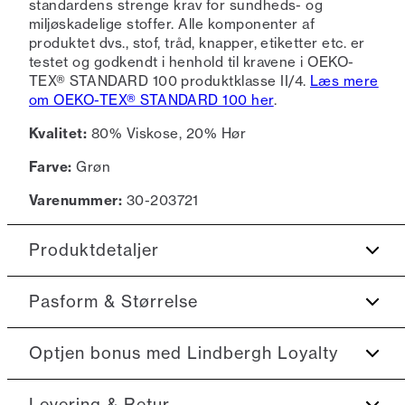
standardens strenge krav for sundheds- og
miljøskadelige stoffer. Alle komponenter af
produktet dvs., stof, tråd, knapper, etiketter etc. er
testet og godkendt i henhold til kravene i OEKO-
TEX® STANDARD 100 produktklasse II/4.
Læs mere
om OEKO-TEX® STANDARD 100 her
.
Kvalitet:
80% Viskose, 20% Hør
Farve:
Grøn
Varenummer:
30-203721
Produktdetaljer
Certificeret med OEKO-TEX® STANDARD 100.
Pasform & Størrelse
Skjorten har reverskrave.
Fit:
Relaxed fit
Optjen bonus med Lindbergh Loyalty
Logomærke nederst på venstre side.
Fremstillet med hør.
Tæt pasform, der sidder til uden at være stram
Tilmeld dig Lindbergh Loyalty helt gratis.
Levering & Retur
Produktnr.: 30-203721