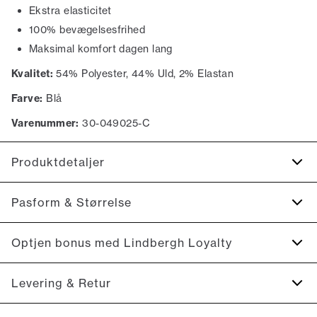
Ekstra elasticitet
100% bevægelsesfrihed
Maksimal komfort dagen lang
Kvalitet:
54% Polyester, 44% Uld, 2% Elastan
Farve:
Blå
Varenummer:
30-049025-C
Produktdetaljer
Fremstillet i uldblend.
Pasform & Størrelse
Lavet med Superflex, der giver ekstra elasticitet og
komfort.
Fit:
Modern fit
Optjen bonus med Lindbergh Loyalty
Bagpå er der to paspolerede lommer med knapper.
Figursyet pasform, der stadig giver fin bevægelsesfrihed
Der er to lommer på siden.
Tilmeld dig Lindbergh Loyalty helt gratis.
Levering & Retur
Model:
Pressefolder.
Modellen er 188 centimeter høj, og er iført en
størrelse 50.
Spar 10% på din første ordre *
Krølfri overflade.