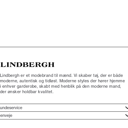
Lindbergh er et modebrand til mænd. Vi skaber tøj, der er både
moderne, autentisk og tidløst. Moderne styles der hører hjemme
i enhver garderobe, skabt med henblik på den moderne mand,
der ønsker holdbar kvalitet.
undeservice
jælpecenter
enveje
ories
undeservice