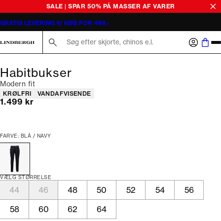
SALE | SPAR 50% PÅ MASSER AF VARER
GRATIS LEVERING V/ KØB FOR 499,-
Søg her...
Habitbukser
Modern fit
Produkt egenskaber
KRØLFRI
VANDAFVISENDE
I alt (inkl. rabat)
1.499 kr
FARVE: BLÅ / NAVY
VÆLG STØRRELSE
44
46
48
50
52
54
56
58
60
62
64