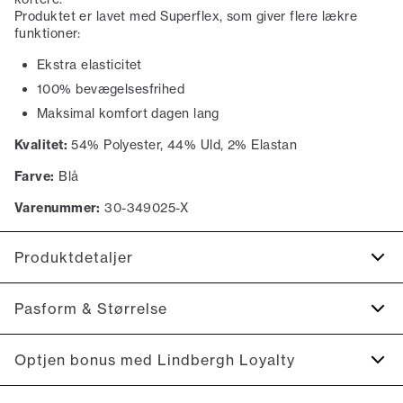
Produktet er lavet med Superflex, som giver flere lækre
funktioner:
Ekstra elasticitet
100% bevægelsesfrihed
Maksimal komfort dagen lang
Kvalitet:
54% Polyester, 44% Uld, 2% Elastan
Farve:
Blå
Varenummer:
30-349025-X
Produktdetaljer
Med stretch for ekstra komfort.
Pasform & Størrelse
Fremstillet i en uldblend.
Lavet med Superflex, der giver ekstra elasticitet og
Fit:
Modern fit
Optjen bonus med Lindbergh Loyalty
komfort.
Figursyet pasform, der stadig giver fin bevægelsesfrihed
Fire knapper ved ærmet.