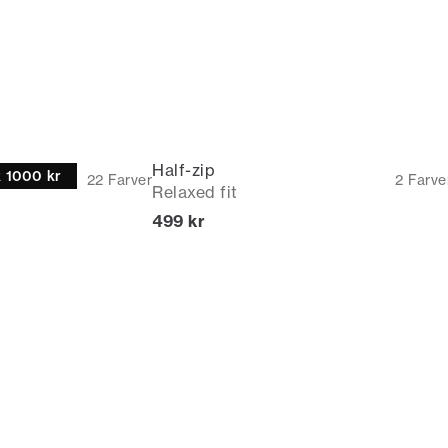
Half-zip
k 1000 kr
22
Farver
2
Farve
Relaxed fit
I alt (inkl. rabat)
499 kr