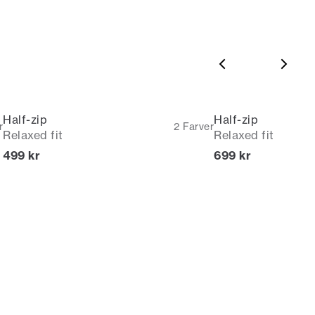
Du kan indløse din bonus 365 dage om året i alle
butikker og online.
Bliv medlem
* Rabatten gælder alle ikke-nedsatte varer.
Half-zip
Half-zip
r
2
Farver
Relaxed fit
Relaxed fit
I alt (inkl. rabat)
I alt (inkl. rabat)
499 kr
699 kr