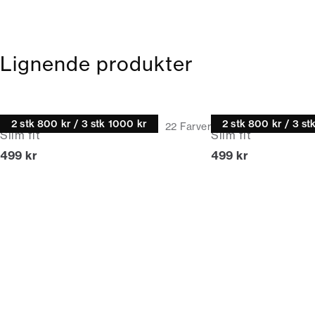
Lignende produkter
Half-zip
Half-zip
2 stk 800 kr / 3 stk 1000 kr
2 stk 800 kr / 3 st
22
Farver
Slim fit
Slim fit
I alt (inkl. rabat)
I alt (inkl. rabat)
499 kr
499 kr