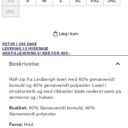
XS
S
M
L
XL
XXL
3XL
4XL
Læg i kurv
RETUR I 365 DAGE
LEVERING 1-2 HVERDAGE
GRATIS LEVERING V/ KØB FOR 499,-
Beskrivelse
Half-zip fra Lindbergh lavet med 60% genanvendt
bomuld og 40% genanvendt polyester. Lavet i
strukturstrik og med ribkanter både nederst samt på
ærmerne og i halsen.
Kvalitet:
60% Genanvendt bomuld, 40%
Genanvendt polyester
Farve:
Hvid