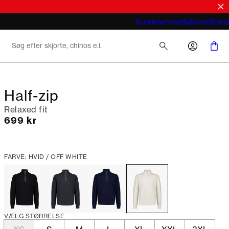
Hvad betyder business casual for mænd
Kundeservice
Butikker
Brand
2026
Half-zip
Relaxed fit
I alt (inkl. rabat)
699 kr
FARVE: HVID / OFF WHITE
VÆLG STØRRELSE