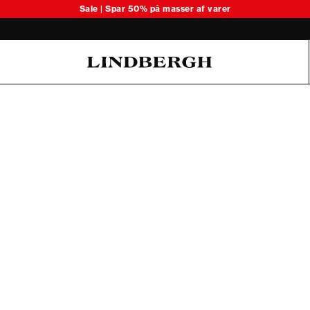
Sale | Spar 50% på masser af varer
Oliver Koch Hansen Summer 26