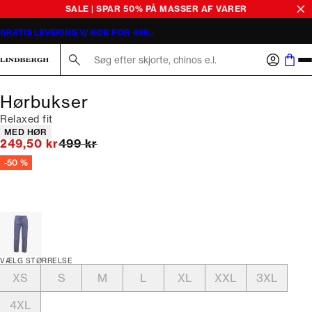
SALE | SPAR 50% PÅ MASSER AF VARER
GRATIS LEVERING V/ KØB FOR 499,-
Søg her...
Hørbukser
Relaxed fit
Produkt egenskaber
MED HØR
I alt (uden rabat)
249,50 kr
499 kr
-50 %
VÆLG STØRRELSE
XS
S
M
L
XL
XXL
3XL
4XL