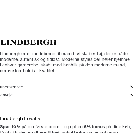
Lindbergh er et modebrand til mænd. Vi skaber tøj, der er både
moderne, autentisk og tidløst. Moderne styles der hører hjemme
i enhver garderobe, skabt med henblik på den moderne mand,
der ønsker holdbar kvalitet.
undeservice
jælpecenter
enveje
ories
undeservice
rand etos
turneringer
Lindbergh Loyalty
liv Lindbergh Ambassadør
rtryd dit køb
Spar 10%
på din første ordre - og optjen
5% bonus
på dine køb,
okumentation
tikker
få eksklusive
medlemstilbud
,
rabatkoder
og meget mere.