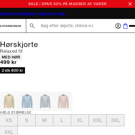
SALE | SPAR 50% PÅ MASSER AF VARER
GRATIS LEVERING V/ KØB FOR 499,-
Søg her...
Hørskjorte
Relaxed fit
Produkt egenskaber
MED HØR
I alt (inkl. rabat)
499 kr
2 stk 800 kr
VÆLG STØRRELSE
XS
S
M
L
XL
XXL
3XL
4XL