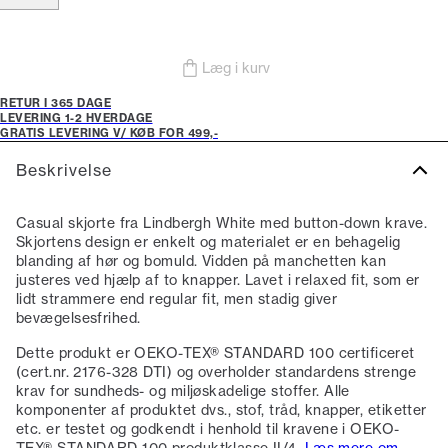
Læg i kurv
RETUR I 365 DAGE
LEVERING 1-2 HVERDAGE
GRATIS LEVERING V/ KØB FOR 499,-
Beskrivelse
Casual skjorte fra Lindbergh White med button-down krave.
Skjortens design er enkelt og materialet er en behagelig
blanding af hør og bomuld. Vidden på manchetten kan
justeres ved hjælp af to knapper. Lavet i relaxed fit, som er
lidt strammere end regular fit, men stadig giver
bevægelsesfrihed.
Dette produkt er OEKO-TEX® STANDARD 100 certificeret
(cert.nr. 2176-328 DTI) og overholder standardens strenge
krav for sundheds- og miljøskadelige stoffer. Alle
komponenter af produktet dvs., stof, tråd, knapper, etiketter
etc. er testet og godkendt i henhold til kravene i OEKO-