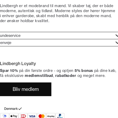
Lindbergh er et modebrand til mænd. Vi skaber tøj, der er både
moderne, autentisk og tidløst. Moderne styles der hører hjemme
i enhver garderobe, skabt med henblik på den moderne mand,
der ønsker holdbar kvalitet.
undeservice
jælpecenter
enveje
ories
undeservice
rand etos
turneringer
Lindbergh Loyalty
liv Lindbergh Ambassadør
rtryd dit køb
Spar 10%
på din første ordre - og optjen
5% bonus
på dine køb,
okumentation
tikker
få eksklusive
medlemstilbud
,
rabatkoder
og meget mere.
Bliv medlem
Denmark