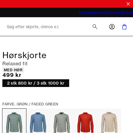
Hvad betyder business casual for mænd
Kundeservice
Butikker
Brand
2026
Hørskjorte
Relaxed fit
Produkt egenskaber
MED HØR
I alt (inkl. rabat)
499 kr
2 stk 800 kr / 3 stk 1000 kr
FARVE: GRØN / FADED GREEN