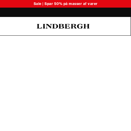
Sale | Spar 50% på masser af varer
Oliver Koch Hansen Summer 26