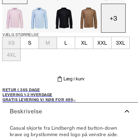
+
3
VÆLG STØRRELSE
XS
S
M
L
XL
XXL
3XL
4XL
Læg i kurv
RETUR I 365 DAGE
LEVERING 1-2 HVERDAGE
GRATIS LEVERING V/ KØB FOR 499,-
Beskrivelse
Casual skjorte fra Lindbergh med button-down
krave og brystlomme med logo på venstre side.