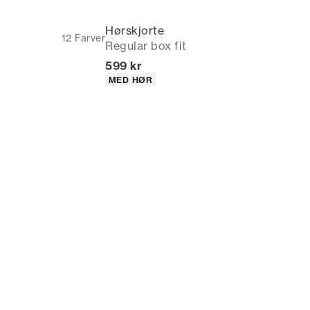
Hørskjorte
12
Farver
Regular box fit
en rabat)
I alt (inkl. rabat)
599 kr
r
Produkt egenskaber
MED HØR