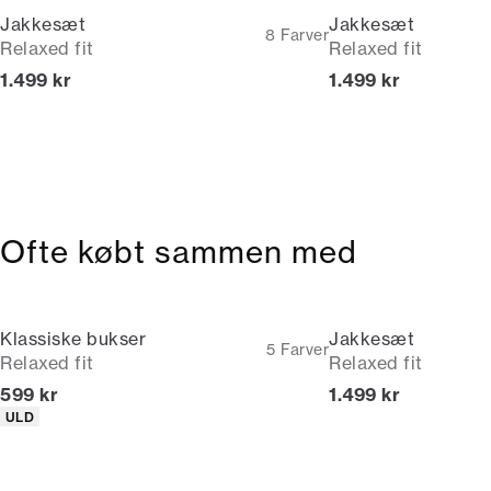
Jakkesæt
Jakkesæt
8
Farver
Relaxed fit
Relaxed fit
I alt (inkl. rabat)
I alt (inkl. rabat)
1.499 kr
1.499 kr
Ofte købt sammen med
Klassiske bukser
Jakkesæt
5
Farver
Relaxed fit
Relaxed fit
I alt (inkl. rabat)
I alt (inkl. rabat)
599 kr
1.499 kr
Produkt egenskaber
ULD