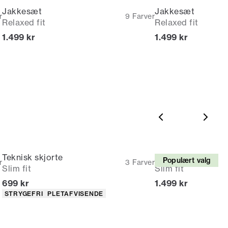
Jakkesæt
Jakkesæt
r
9
Farver
Relaxed fit
Relaxed fit
I alt (inkl. rabat)
I alt (inkl. rabat)
1.499 kr
1.499 kr
Teknisk skjorte
Jakkesæt
Populært valg
r
3
Farver
Slim fit
Slim fit
I alt (inkl. rabat)
I alt (inkl. rabat)
699 kr
1.499 kr
Produkt egenskaber
STRYGEFRI
PLETAFVISENDE