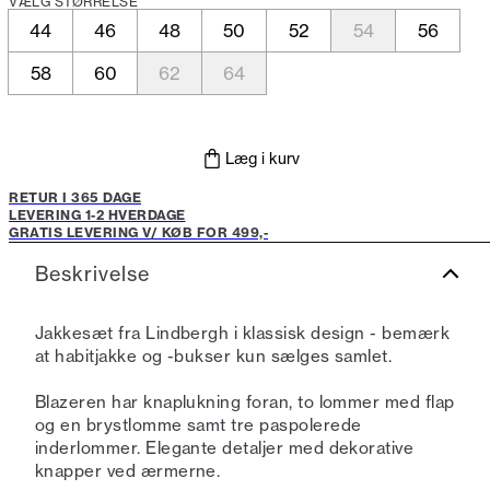
VÆLG STØRRELSE
44
46
48
50
52
54
56
58
60
62
64
Læg i kurv
RETUR I 365 DAGE
LEVERING 1-2 HVERDAGE
GRATIS LEVERING V/ KØB FOR 499,-
Beskrivelse
Jakkesæt fra Lindbergh i klassisk design - bemærk
at habitjakke og -bukser kun sælges samlet.
Blazeren har knaplukning foran, to lommer med flap
og en brystlomme samt tre paspolerede
inderlommer. Elegante detaljer med dekorative
knapper ved ærmerne.