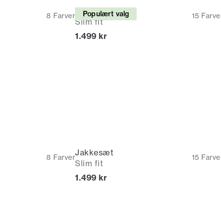
Jakkesæt
Populært valg
8
Farver
15
Farve
Slim fit
I alt (inkl. rabat)
1.499 kr
Jakkesæt
8
Farver
15
Farve
Slim fit
I alt (inkl. rabat)
1.499 kr