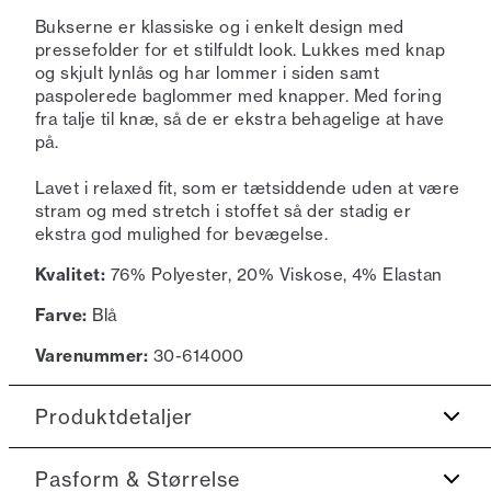
Bukserne er klassiske og i enkelt design med
pressefolder for et stilfuldt look. Lukkes med knap
og skjult lynlås og har lommer i siden samt
paspolerede baglommer med knapper. Med foring
fra talje til knæ, så de er ekstra behagelige at have
på.
Lavet i relaxed fit, som er tætsiddende uden at være
stram og med stretch i stoffet så der stadig er
ekstra god mulighed for bevægelse.
Kvalitet:
76% Polyester, 20% Viskose, 4% Elastan
Farve:
Blå
Varenummer:
30-614000
Produktdetaljer
Jakken har dobbeltslids.
Pasform & Størrelse