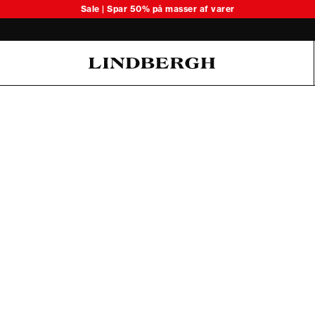
Sale | Spar 50% på masser af varer
Oliver Koch Hansen Summer 26