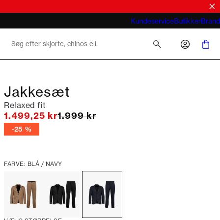
Hvad betyder business casual for mænd
Kundeservice
Butikker
Brand
2026
Jakkesæt
Relaxed fit
I alt (uden rabat)
1.499,25 kr
1.999 kr
-25 %
FARVE: BLÅ / NAVY