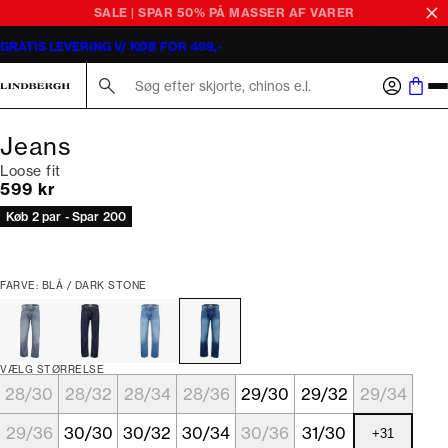
SALE | SPAR 50% PÅ MASSER AF VARER
GRATIS LEVERING V/ KØB FOR 499,-
Søg her...
Jeans
Loose fit
I alt (inkl. rabat)
599 kr
Køb 2 par - Spar 200
FARVE: BLÅ / DARK STONE
VÆLG STØRRELSE
28/30
28/32
28/34
28/36
29/30
29/32
29/34
29/36
30/30
30/32
30/34
30/36
31/30
+
31