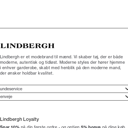
Lindbergh er et modebrand til mænd. Vi skaber tøj, der er både
moderne, autentisk og tidløst. Moderne styles der hører hjemme
i enhver garderobe, skabt med henblik på den moderne mand,
der ønsker holdbar kvalitet.
undeservice
jælpecenter
enveje
ories
undeservice
rand etos
turneringer
Lindbergh Loyalty
liv Lindbergh Ambassadør
rtryd dit køb
Spar 10%
på din første ordre - og optjen
5% bonus
på dine køb,