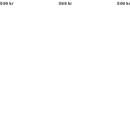
I alt (inkl. rabat)
I alt (inkl. rabat)
I alt (
599 kr
599 kr
599 k