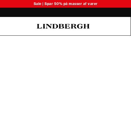
Sale | Spar 50% på masser af varer
Oliver Koch Hansen Summer 26