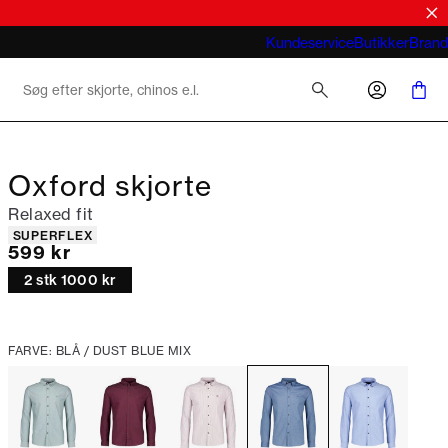
Hvad betyder business casual for mænd
Kundeservice
Butikker
Brand
2026
Oxford skjorte
Relaxed fit
Produkt egenskaber
SUPERFLEX
I alt (inkl. rabat)
599 kr
2 stk 1000 kr
FARVE: BLÅ / DUST BLUE MIX