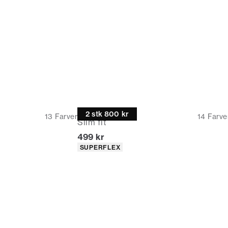
Oxford skjorte
2 stk 800 kr
13
Farver
14
Farve
Slim fit
I alt (inkl. rabat)
499 kr
r
Produkt egenskaber
SUPERFLEX