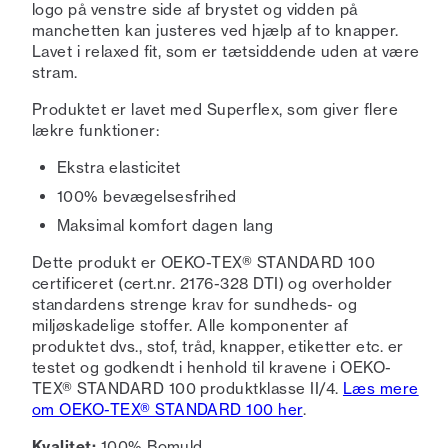
logo på venstre side af brystet og vidden på
manchetten kan justeres ved hjælp af to knapper.
Lavet i relaxed fit, som er tætsiddende uden at være
stram.
Produktet er lavet med Superflex, som giver flere
lækre funktioner:
Ekstra elasticitet
100% bevægelsesfrihed
Maksimal komfort dagen lang
Dette produkt er OEKO-TEX® STANDARD 100
certificeret (cert.nr. 2176-328 DTI) og overholder
standardens strenge krav for sundheds- og
miljøskadelige stoffer. Alle komponenter af
produktet dvs., stof, tråd, knapper, etiketter etc. er
testet og godkendt i henhold til kravene i OEKO-
TEX® STANDARD 100 produktklasse II/4.
Læs mere
om OEKO-TEX® STANDARD 100 her
.
Kvalitet:
100% Bomuld