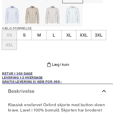
VÆLG STØRRELSE
XS
S
M
L
XL
XXL
3XL
4XL
Læg i kurv
RETUR I 365 DAGE
LEVERING 1-2 HVERDAGE
GRATIS LEVERING V/ KØB FOR 499,-
Beskrivelse
Klassisk ensfarvet Oxford skjorte med button-down
krave. Lavet i 100% bomuld. Skjorten har broderet