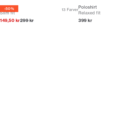
Poloshirt
Poloshirt
-50%
13
Farver
Slim fit
Relaxed fit
I alt (uden rabat)
I alt (inkl. rabat)
149,50 kr
299 kr
399 kr