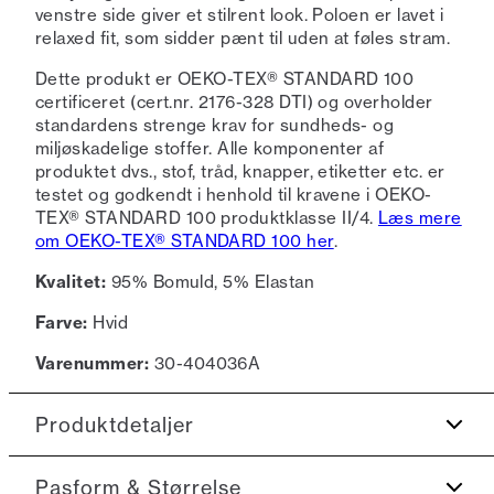
venstre side giver et stilrent look. Poloen er lavet i
relaxed fit, som sidder pænt til uden at føles stram.
Dette produkt er OEKO-TEX® STANDARD 100
certificeret (cert.nr. 2176-328 DTI) og overholder
standardens strenge krav for sundheds- og
miljøskadelige stoffer. Alle komponenter af
produktet dvs., stof, tråd, knapper, etiketter etc. er
testet og godkendt i henhold til kravene i OEKO-
TEX® STANDARD 100 produktklasse II/4.
Læs mere
om OEKO-TEX® STANDARD 100 her
.
Kvalitet:
95% Bomuld, 5% Elastan
Farve:
Hvid
Varenummer:
30-404036A
Produktdetaljer
Med almindelig krave.
Pasform & Størrelse