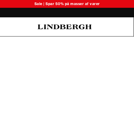
Sale | Spar 50% på masser af varer
Oliver Koch Hansen Summer 26