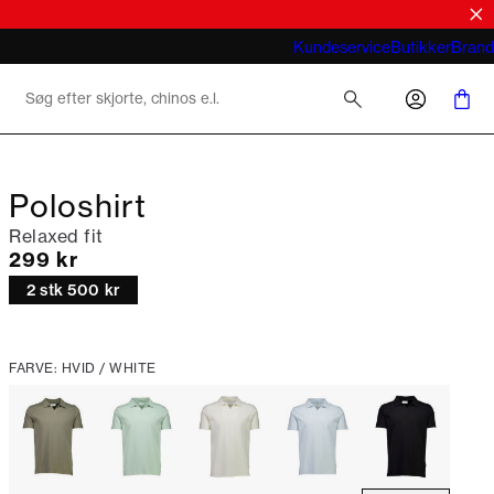
Hvad betyder business casual for mænd
Kundeservice
Butikker
Brand
2026
Poloshirt
Relaxed fit
I alt (inkl. rabat)
299 kr
2 stk 500 kr
FARVE: HVID / WHITE