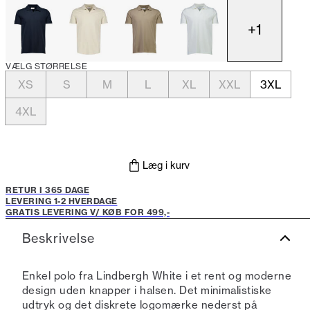
+
1
VÆLG STØRRELSE
XS
S
M
L
XL
XXL
3XL
4XL
Læg i kurv
RETUR I 365 DAGE
LEVERING 1-2 HVERDAGE
GRATIS LEVERING V/ KØB FOR 499,-
Beskrivelse
Enkel polo fra Lindbergh White i et rent og moderne
design uden knapper i halsen. Det minimalistiske
udtryk og det diskrete logomærke nederst på