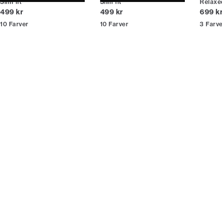
Slim fit
Slim fit
Relaxed
* Rabatten gælder alle ikke-nedsatte varer.
I alt (inkl. rabat)
I alt (inkl. rabat)
I alt (
499 kr
499 kr
699 k
10
Farver
10
Farver
3
Farv