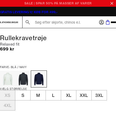
SALE | SPAR 50% PÅ MASSER AF VARER
GRATIS LEVERING V/ KØB FOR 499,-
Søg her...
Rullekravetrøje
Relaxed fit
I alt (inkl. rabat)
699 kr
FARVE: BLÅ / NAVY
VÆLG STØRRELSE
XS
S
M
L
XL
XXL
3XL
4XL