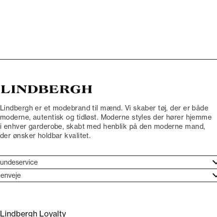
Lindbergh er et modebrand til mænd. Vi skaber tøj, der er både
moderne, autentisk og tidløst. Moderne styles der hører hjemme
i enhver garderobe, skabt med henblik på den moderne mand,
der ønsker holdbar kvalitet.
undeservice
jælpecenter
enveje
ories
undeservice
rand etos
turneringer
Lindbergh Loyalty
liv Lindbergh Ambassadør