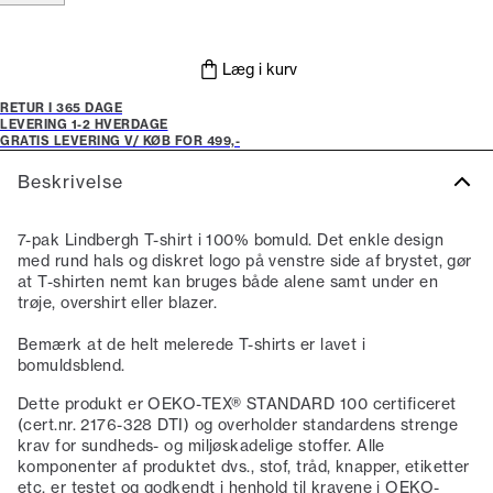
Læg i kurv
RETUR I 365 DAGE
LEVERING 1-2 HVERDAGE
GRATIS LEVERING V/ KØB FOR 499,-
Beskrivelse
7-pak Lindbergh T-shirt i 100% bomuld. Det enkle design
med rund hals og diskret logo på venstre side af brystet, gør
at T-shirten nemt kan bruges både alene samt under en
trøje, overshirt eller blazer.
Bemærk at de helt melerede T-shirts er lavet i
bomuldsblend.
Dette produkt er OEKO-TEX® STANDARD 100 certificeret
(cert.nr. 2176-328 DTI) og overholder standardens strenge
krav for sundheds- og miljøskadelige stoffer. Alle
komponenter af produktet dvs., stof, tråd, knapper, etiketter
etc. er testet og godkendt i henhold til kravene i OEKO-