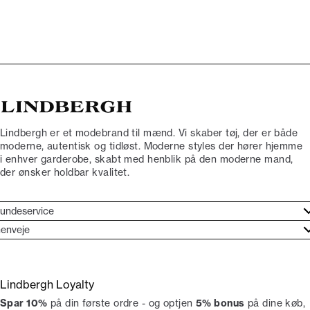
Lindbergh er et modebrand til mænd. Vi skaber tøj, der er både
moderne, autentisk og tidløst. Moderne styles der hører hjemme
i enhver garderobe, skabt med henblik på den moderne mand,
der ønsker holdbar kvalitet.
undeservice
jælpecenter
enveje
ories
undeservice
rand etos
turneringer
Lindbergh Loyalty
liv Lindbergh Ambassadør
rtryd dit køb
Spar 10%
på din første ordre - og optjen
5% bonus
på dine køb,