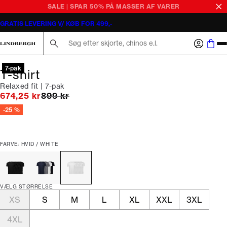
SALE | SPAR 50% PÅ MASSER AF VARER
GRATIS LEVERING V/ KØB FOR 499,-
Søg her...
7-pak
T-shirt
Relaxed fit | 7-pak
I alt (uden rabat)
674,25 kr
899 kr
-25 %
FARVE: HVID / WHITE
VÆLG STØRRELSE
XS
S
M
L
XL
XXL
3XL
4XL