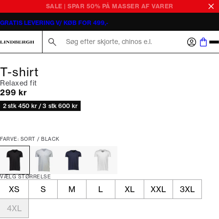
SALE | SPAR 50% PÅ MASSER AF VARER
GRATIS LEVERING V/ KØB FOR 499,-
Søg her...
T-shirt
Relaxed fit
I alt (inkl. rabat)
299 kr
2 stk 450 kr / 3 stk 600 kr
FARVE: SORT / BLACK
VÆLG STØRRELSE
XS
S
M
L
XL
XXL
3XL
4XL