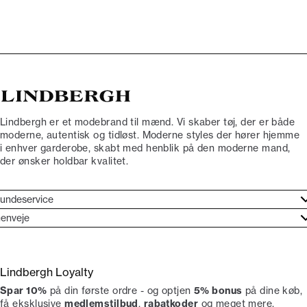
Lindbergh er et modebrand til mænd. Vi skaber tøj, der er både
moderne, autentisk og tidløst. Moderne styles der hører hjemme
i enhver garderobe, skabt med henblik på den moderne mand,
der ønsker holdbar kvalitet.
undeservice
jælpecenter
enveje
ories
undeservice
rand etos
turneringer
Lindbergh Loyalty
liv Lindbergh Ambassadør
rtryd dit køb
Spar 10%
på din første ordre - og optjen
5% bonus
på dine køb,
okumentation
tikker
få eksklusive
medlemstilbud
,
rabatkoder
og meget mere.