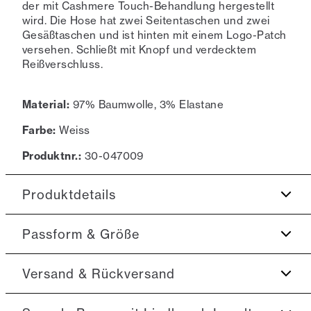
der mit Cashmere Touch-Behandlung hergestellt
wird. Die Hose hat zwei Seitentaschen und zwei
Gesäßtaschen und ist hinten mit einem Logo-Patch
versehen. Schließt mit Knopf und verdecktem
Reißverschluss.
Material:
97% Baumwolle, 3% Elastane
Farbe:
Weiss
Produktnr.:
30-047009
Produktdetails
Zwei Taschen auf der Rückseite.
Passform & Größe
Drei Taschen an der Seite, davon eine
Münztasche.
Fit:
Tapered fit
Versand & Rückversand
Extra weicher und bequemer Cashmere Touch
Leicht angenehmer Sitz an den Hüften und enger
Stoff.