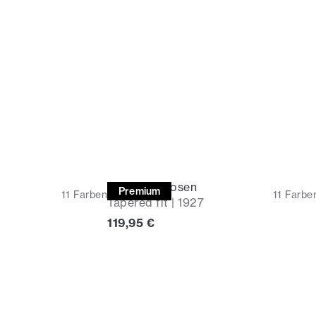
5-Pocket Hosen
Premium
11
Farben
11
Farbe
Tapered fit | 1927
Preis
119,95 €