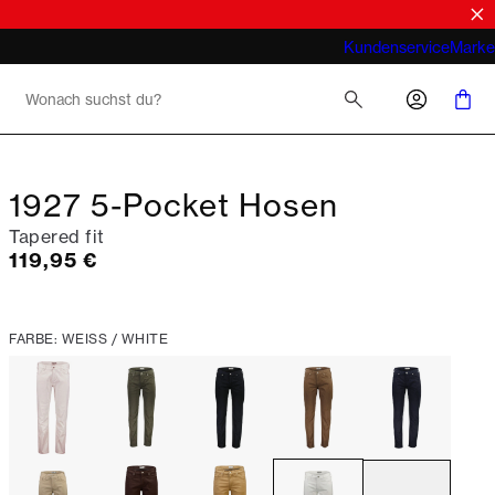
Was meint man bei Business Casual für
Kundenservice
Marke
Herren 2026
1927 5-Pocket Hosen
Tapered fit
Preis
119,95 €
FARBE: WEISS / WHITE