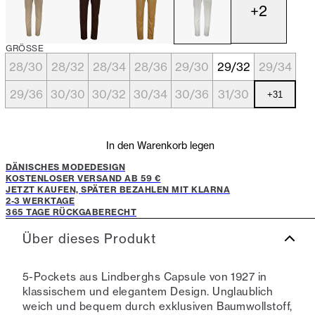
+
2
GRÖSSE
28/30
28/32
28/34
28/36
29/30
29/32
29/34
29/36
30/30
30/32
30/34
30/36
31/30
+
31
In den Warenkorb legen
DÄNISCHES MODEDESIGN
KOSTENLOSER VERSAND AB 59 €
JETZT KAUFEN, SPÄTER BEZAHLEN MIT KLARNA
2-3 WERKTAGE
365 TAGE RÜCKGABERECHT
Über dieses Produkt
5-Pockets aus Lindberghs Capsule von 1927 in
klassischem und elegantem Design. Unglaublich
weich und bequem durch exklusiven Baumwollstoff,