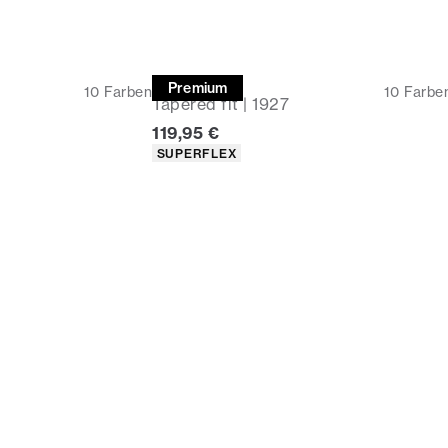
Chino
Premium
10
Farben
10
Farbe
Tapered fit | 1927
Preis
119,95 €
ten
Produkteigenschaften
SUPERFLEX