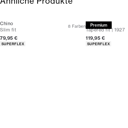
Ähnliche Produkte
Chino
Chino
Premium
8
Farben
Slim fit
Tapered fit | 1927
Preis
Preis
79,95 €
119,95 €
Produkteigenschaften
Produkteigenschaf
SUPERFLEX
SUPERFLEX