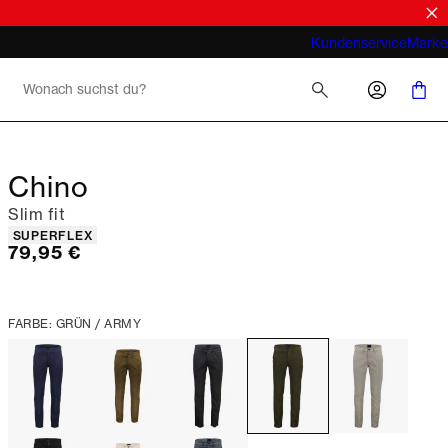
Look
Was meint man bei Business Casual für
Kundenservice
Marke
Herren 2026
Chino
Slim fit
Produkteigenschaften
SUPERFLEX
Preis
79,95 €
FARBE: GRÜN / ARMY