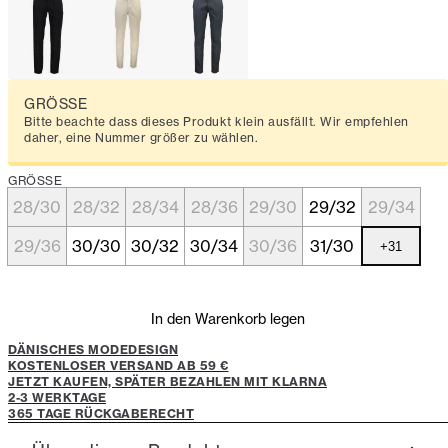
GRÖSSE
Bitte beachte dass dieses Produkt klein ausfällt. Wir empfehlen
daher, eine Nummer größer zu wählen.
GRÖSSE
28/30
28/32
28/34
28/36
29/30
29/32
29/34
29/36
30/30
30/32
30/34
30/36
31/30
+
31
In den Warenkorb legen
DÄNISCHES MODEDESIGN
KOSTENLOSER VERSAND AB 59 €
JETZT KAUFEN, SPÄTER BEZAHLEN MIT KLARNA
2-3 WERKTAGE
365 TAGE RÜCKGABERECHT