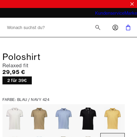
Was meint man bei Business Casual für
Kundenservice
Marke
Herren 2026
Poloshirt
Relaxed fit
Preis
29,95 €
2 für 39€
FARBE: BLAU / NAVY 424