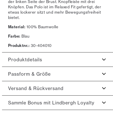
der linken Seite der Brust. Knopfleiste mit drei
Knöpfen. Das Polo ist im Relaxed Fit gefertigt, der
etwas lockerer sitzt und mehr Bewegungsfreiheit
bietet.
Material:
100% Baumwolle
Farbe:
Blau
Produktnr.:
30-404010
Produktdetails
Gesticktes Logo auf der linken Seite der Brust.
Passform & Größe
Aus 100% Baumwolle.
Fit:
Relaxed fit
Versand & Rückversand
Knopfleiste mit drei Knöpfen.
Normaler Kragen.
Nah am Körper sitzende Passform, die angenehm
2-3 Werktage.
Sammle Bonus mit Lindbergh Loyalty
anliegt, ohne einzuengen
Versand: 5€
Model:
Das Model ist 1,88 m groß und hat einen