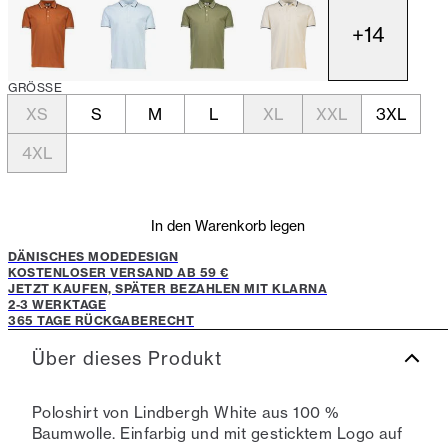
+
14
GRÖSSE
XS
S
M
L
XL
XXL
3XL
4XL
In den Warenkorb legen
DÄNISCHES MODEDESIGN
KOSTENLOSER VERSAND AB 59 €
JETZT KAUFEN, SPÄTER BEZAHLEN MIT KLARNA
2-3 WERKTAGE
365 TAGE RÜCKGABERECHT
Über dieses Produkt
Poloshirt von Lindbergh White aus 100 %
Baumwolle. Einfarbig und mit gesticktem Logo auf