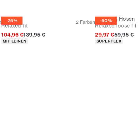
Sakko
5-Pocket Hosen
-25%
-50%
n
2
Farben
Relaxed fit
Relaxed loose fit
Ursprünglicher Preis
Ursprüngl
104,96 €
139,95 €
29,97 €
59,95 €
Produkteigenschaften
Produkteigenschaf
MIT LEINEN
SUPERFLEX