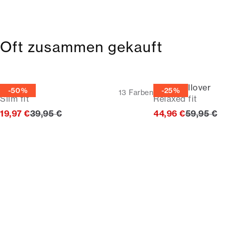
Oft zusammen gekauft
Poloshirt
Strickpullover
-50%
-25%
13
Farben
Slim fit
Relaxed fit
Ursprünglicher Preis
Ursprüngl
19,97 €
39,95 €
44,96 €
59,95 €