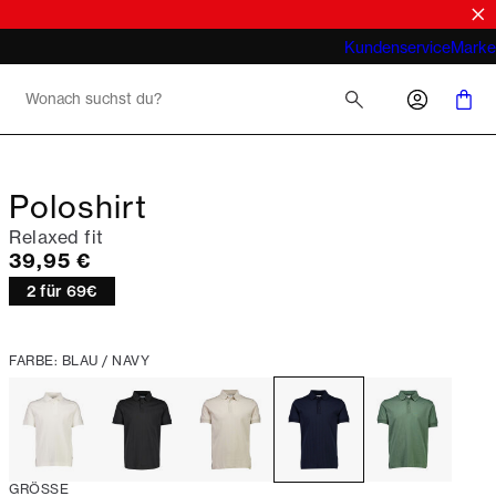
Look
Was meint man bei Business Casual für
Kundenservice
Marke
Herren 2026
Poloshirt
Relaxed fit
Preis
39,95 €
2 für 69€
FARBE: BLAU / NAVY
GRÖSSE