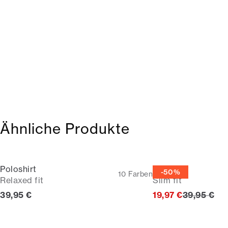
Ähnliche Produkte
Poloshirt
Poloshirt
-50%
10
Farben
Relaxed fit
Slim fit
Preis
Ursprüngli
39,95 €
19,97 €
39,95 €