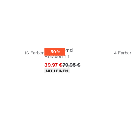
Leinenhemd
-50%
16
Farben
4
Farbe
Relaxed fit
icher Preis
Ursprünglicher Preis
39,97 €
79,95 €
Produkteigenschaften
MIT LEINEN