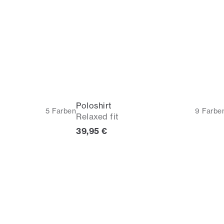
Poloshirt
5
Farben
9
Farbe
Relaxed fit
cher Preis
Preis
39,95 €