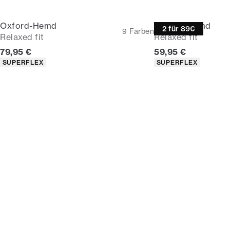
Oxford-Hemd
Oxford-Hemd
2 für 89€
9
Farben
Relaxed fit
Relaxed fit
Preis
Preis
79,95 €
59,95 €
Produkteigenschaften
Produkteigenschaf
SUPERFLEX
SUPERFLEX