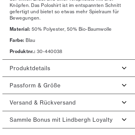
Knöpfen. Das Poloshirt ist im entspannten Schnitt
gefertigt und bietet so etwas mehr Spielraum für
Bewegungen.
Material:
50% Polyester, 50% Bio-Baumwolle
Farbe:
Blau
Produktnr.:
30-440038
Produktdetails
Farbige Details an den Ärmeln.
Passform & Größe
Aufnäher mit Logo unten links.
Fit:
Relaxed fit
Versand & Rückversand
Hergestellt aus Bio-Baumwolle.
Knopfleiste mit drei Knöpfen.
Nah am Körper sitzende Passform, die angenehm
2-3 Werktage.
Sammle Bonus mit Lindbergh Loyalty
anliegt, ohne einzuengen
Gesticktes Logo auf der linken Seite der Brust.
Versand: 5€
Farbdetails am Kragen.
Model:
Das Model ist 1,87 m groß und hat einen