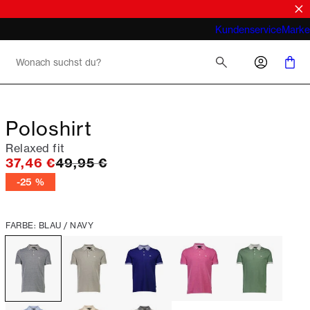
Was meint man bei Business Casual für
Kundenservice
Marke
Herren 2026
Poloshirt
Relaxed fit
Ursprünglicher Preis
37,46 €
49,95 €
-25 %
FARBE: BLAU / NAVY