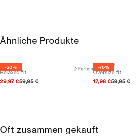
Ähnliche Produkte
Poloshirt
Poloshirt
-50%
-70%
2
Farben
Relaxed fit
Oversize fit
Ursprünglicher Preis
Ursprüngli
29,97 €
59,95 €
17,98 €
59,95 €
Oft zusammen gekauft