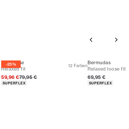
Stoffhose
Bermudas
-25%
12
Farben
Relaxed fit
Relaxed loose fit
Ursprünglicher Preis
Preis
59,96 €
79,95 €
69,95 €
Produkteigenschaften
Produkteigenschaf
SUPERFLEX
SUPERFLEX