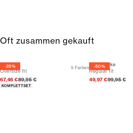
Oft zusammen gekauft
T-Shirt
Hemdjacke
-25%
-50%
5
Farben
Oversize fit
Regular fit
Ursprünglicher Preis
Ursprüngli
67,46 €
89,95 €
49,97 €
99,95 €
Produkteigenschaften
KOMPLETTSET