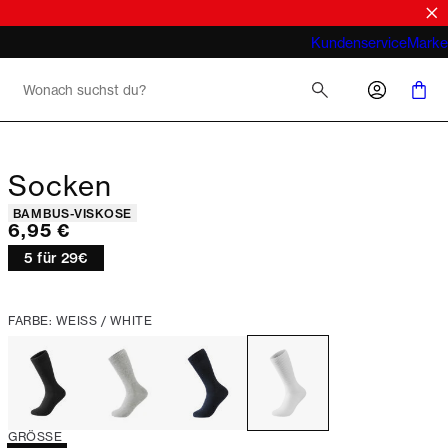
Was meint man bei Business Casual für
Kundenservice
Marke
Herren 2026
Socken
Produkteigenschaften
BAMBUS-VISKOSE
Preis
6,95 €
5 für 29€
FARBE: WEISS / WHITE
GRÖSSE