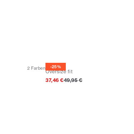
T-Shirt
-25%
2
Farben
Oversize fit
cher Preis
Ursprünglicher Preis
37,46 €
49,95 €