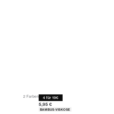
Socken
2
Farben
4 für 19€
cher Preis
Preis
5,95 €
ten
Produkteigenschaften
BAMBUS-VISKOSE