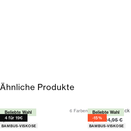
Ähnliche Produkte
Socken
Socken | 5er-Pack
6
Farben
Beliebte Wahl
Beliebte Wahl
4 für 19€
-15%
Preis
Ursprüngli
5,95 €
21,21 €
24,95 €
Produkteigenschaften
Produkteigenschaf
BAMBUS-VISKOSE
BAMBUS-VISKOSE