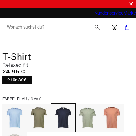
Look
Was meint man bei Business Casual für
Kundenservice
Marke
Herren 2026
T-Shirt
Relaxed fit
Preis
24,95 €
2 für 39€
FARBE: BLAU / NAVY