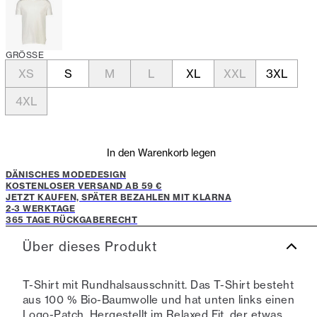
GRÖSSE
XS
S
M
L
XL
XXL
3XL
4XL
In den Warenkorb legen
DÄNISCHES MODEDESIGN
KOSTENLOSER VERSAND AB 59 €
JETZT KAUFEN, SPÄTER BEZAHLEN MIT KLARNA
2-3 WERKTAGE
365 TAGE RÜCKGABERECHT
Über dieses Produkt
T-Shirt mit Rundhalsausschnitt. Das T-Shirt besteht
aus 100 % Bio-Baumwolle und hat unten links einen
Logo-Patch. Hergestellt im Relaxed Fit, der etwas