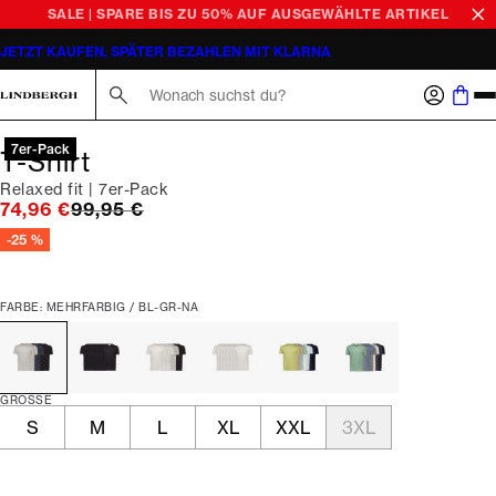
SALE | SPARE BIS ZU 50% AUF AUSGEWÄHLTE ARTIKEL
JETZT KAUFEN, SPÄTER BEZAHLEN MIT KLARNA
Suche hier...
7er-Pack
T-Shirt
Relaxed fit | 7er-Pack
Ursprünglicher Preis
74,96 €
99,95 €
-25 %
FARBE: MEHRFARBIG / BL-GR-NA
GRÖSSE
S
M
L
XL
XXL
3XL