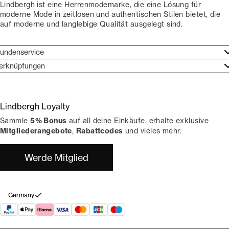
Lindbergh ist eine Herrenmodemarke, die eine Lösung für
moderne Mode in zeitlosen und authentischen Stilen bietet, die
auf moderne und langlebige Qualität ausgelegt sind.
undenservice
undenservice
erknüpfungen
arkenethos
ontakt
ories
ückgaben
Lindbergh Loyalty
erde Lindbergh-Botschafter
rtrag widerrufen
Sammle
5% Bonus
auf all deine Einkäufe, erhalte exklusive
okumentation
hops
Mitgliederangebote
,
Rabattcodes
und vieles mehr.
Werde Mitglied
Germany