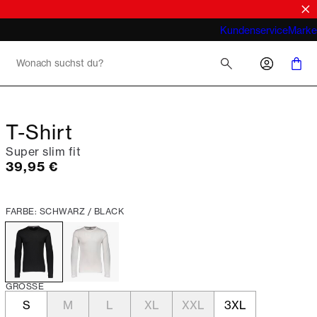
Look
Was meint man bei Business Casual für
Kundenservice
Marke
Herren 2026
T-Shirt
Super slim fit
Preis
39,95 €
FARBE: SCHWARZ / BLACK
GRÖSSE
S
M
L
XL
XXL
3XL