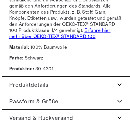
gemäß den Anforderungen des Standards. Alle
Komponenten des Produkts, z. B. Stoff, Garn,
Knöpfe, Etiketten usw., wurden getestet und gemäß
den Anforderungen der OEKO-TEX® STANDARD
100 Produktklasse II/4 genehmigt.
Erfahre hier
mehr über OEKO-TEX® STANDARD 100
.
Material:
100% Baumwolle
Farbe:
Schwarz
Produktnr.:
30-4301
Produktdetails
Aus 100% Baumwolle.
Passform & Größe
Gutes Basic-T-Shirt, welches das ganze Jahr
über getragen werden kann.
Fit:
Super slim fit
Versand & Rückversand
Das T-Shirt hat einen Rundhalsausschnitt.
Die engste Passform, die sehr körperbetont ist