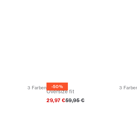
T-Shirt
-50%
3
Farben
3
Farbe
Oversize fit
Ursprünglicher Preis
29,97 €
59,95 €