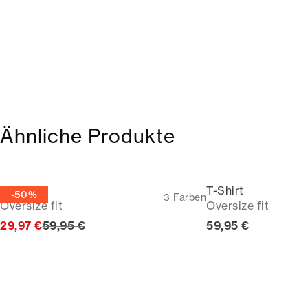
Ähnliche Produkte
T-Shirt
T-Shirt
-50%
3
Farben
Oversize fit
Oversize fit
Ursprünglicher Preis
Preis
29,97 €
59,95 €
59,95 €