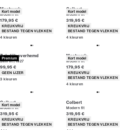
Maatwerk
Colbert
Kort model
Kort model
Modern fit
Modern fit
Huidige prijs
Huidige prijs
179,95 €
319,95 €
Producteigenschappen
Producteigenschappen
KREUKVRIJ
KREUKVRIJ
BESTAND TEGEN VLEKKEN
BESTAND TEGEN VLEKKEN
4
kleuren
4
kleuren
Zakelijk overhemd
Maatwerk
Premium
Kort model
Slim fit | 1927
Modern fit
Huidige prijs
Huidige prijs
99,95 €
179,95 €
Producteigenschappen
Producteigenschappen
GEEN IJZER
KREUKVRIJ
BESTAND TEGEN VLEKKEN
3
kleuren
4
kleuren
Colbert
Colbert
Kort model
Modern fit
Modern fit
Huidige prijs
Huidige prijs
319,95 €
319,95 €
Producteigenschappen
Producteigenschappen
KREUKVRIJ
KREUKVRIJ
BESTAND TEGEN VLEKKEN
BESTAND TEGEN VLEKKEN