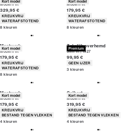
Kort model
Kort model
Modern fit
Modern fit
Huidige prijs
Huidige prijs
329,95 €
179,95 €
Producteigenschappen
Producteigenschappen
KREUKVRIJ
KREUKVRIJ
WATERAFSTOTEND
WATERAFSTOTEND
8
kleuren
8
kleuren
Maatwerk
Zakelijk overhemd
Kort model
Premium
Modern fit
Slim fit | 1927
Huidige prijs
Huidige prijs
179,95 €
99,95 €
Producteigenschappen
Producteigenschappen
KREUKVRIJ
GEEN IJZER
WATERAFSTOTEND
3
kleuren
8
kleuren
Maatwerk
Colbert
Kort model
Kort model
Modern fit
Modern fit
Huidige prijs
Huidige prijs
179,95 €
319,95 €
Producteigenschappen
Producteigenschappen
KREUKVRIJ
KREUKVRIJ
BESTAND TEGEN VLEKKEN
BESTAND TEGEN VLEKKEN
4
kleuren
4
kleuren