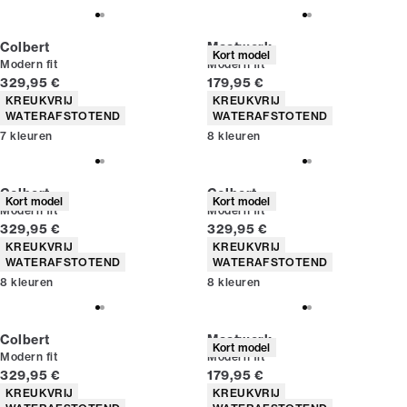
Colbert
Maatwerk
Kort model
Modern fit
Modern fit
Huidige prijs
Huidige prijs
329,95 €
179,95 €
Producteigenschappen
Producteigenschappen
KREUKVRIJ
KREUKVRIJ
WATERAFSTOTEND
WATERAFSTOTEND
7
kleuren
8
kleuren
Colbert
Colbert
Kort model
Kort model
Modern fit
Modern fit
Huidige prijs
Huidige prijs
329,95 €
329,95 €
Producteigenschappen
Producteigenschappen
KREUKVRIJ
KREUKVRIJ
WATERAFSTOTEND
WATERAFSTOTEND
8
kleuren
8
kleuren
Colbert
Maatwerk
Kort model
Modern fit
Modern fit
Huidige prijs
Huidige prijs
329,95 €
179,95 €
Producteigenschappen
Producteigenschappen
KREUKVRIJ
KREUKVRIJ