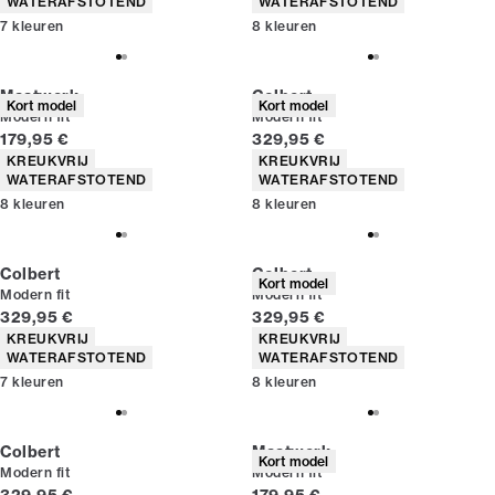
WATERAFSTOTEND
WATERAFSTOTEND
7
kleuren
8
kleuren
Maatwerk
Colbert
Kort model
Kort model
Modern fit
Modern fit
Huidige prijs
Huidige prijs
179,95 €
329,95 €
Producteigenschappen
Producteigenschappen
KREUKVRIJ
KREUKVRIJ
WATERAFSTOTEND
WATERAFSTOTEND
8
kleuren
8
kleuren
Colbert
Colbert
Kort model
Modern fit
Modern fit
Huidige prijs
Huidige prijs
329,95 €
329,95 €
Producteigenschappen
Producteigenschappen
KREUKVRIJ
KREUKVRIJ
WATERAFSTOTEND
WATERAFSTOTEND
7
kleuren
8
kleuren
Colbert
Maatwerk
Kort model
Modern fit
Modern fit
Huidige prijs
Huidige prijs