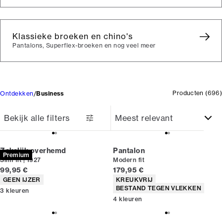
Klassieke broeken en chino's
Pantalons, Superflex-broeken en nog veel meer
Producten
(
696
)
Ontdekken
Business
Bekijk alle filters
Zakelijk overhemd
Pantalon
Premium
Slim fit | 1927
Modern fit
Huidige prijs
Huidige prijs
99,95 €
179,95 €
Producteigenschappen
Producteigenschappen
GEEN IJZER
KREUKVRIJ
BESTAND TEGEN VLEKKEN
3
kleuren
4
kleuren