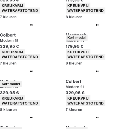
329,95 €
179,95 €
Producteigenschappen
Producteigenschappen
KREUKVRIJ
KREUKVRIJ
WATERAFSTOTEND
WATERAFSTOTEND
7
kleuren
8
kleuren
Colbert
Maatwerk
Kort model
Modern fit
Modern fit
Huidige prijs
Huidige prijs
329,95 €
179,95 €
Producteigenschappen
Producteigenschappen
KREUKVRIJ
KREUKVRIJ
WATERAFSTOTEND
WATERAFSTOTEND
7
kleuren
8
kleuren
Colbert
Colbert
Kort model
Modern fit
Modern fit
Huidige prijs
Huidige prijs
329,95 €
329,95 €
Producteigenschappen
Producteigenschappen
KREUKVRIJ
KREUKVRIJ
WATERAFSTOTEND
WATERAFSTOTEND
8
kleuren
7
kleuren
Colbert
Maatwerk