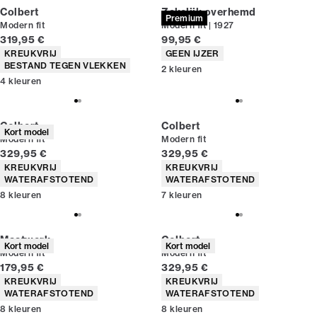
Colbert
Zakelijk overhemd
Premium
Modern fit
Modern fit | 1927
Huidige prijs
Huidige prijs
319,95 €
99,95 €
Producteigenschappen
Producteigenschappen
KREUKVRIJ
GEEN IJZER
BESTAND TEGEN VLEKKEN
2
kleuren
4
kleuren
Colbert
Colbert
Kort model
Modern fit
Modern fit
Huidige prijs
Huidige prijs
329,95 €
329,95 €
Producteigenschappen
Producteigenschappen
KREUKVRIJ
KREUKVRIJ
WATERAFSTOTEND
WATERAFSTOTEND
8
kleuren
7
kleuren
Maatwerk
Colbert
Kort model
Kort model
Modern fit
Modern fit
Huidige prijs
Huidige prijs
179,95 €
329,95 €
Producteigenschappen
Producteigenschappen
KREUKVRIJ
KREUKVRIJ
WATERAFSTOTEND
WATERAFSTOTEND
8
kleuren
8
kleuren