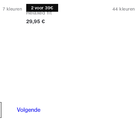
T-shirt
2 voor 39€
7
kleuren
44
kleuren
Relaxed fit
Huidige prijs
29,95 €
Volgende