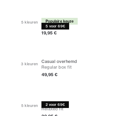
T-shirt
Populaire keuze
5
kleuren
Relaxed fit
5 voor 69€
Huidige prijs
19,95 €
Casual overhemd
3
kleuren
Regular box fit
Huidige prijs
49,95 €
Poloshirt
2 voor 69€
5
kleuren
Relaxed fit