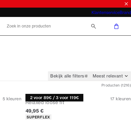
Wat betekent "Business casual voor
Klantenservice
Brand
mannen 2026"?
Bekijk alle filters
Producten
(
1216
)
Chino korte broek
2 voor 89€ / 3 voor 119€
5
kleuren
17
kleuren
Relaxed loose fit
Huidige prijs
49,95 €
Producteigenschappen
SUPERFLEX