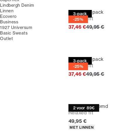
Lindbergh Denim
Linnen
T-shirt | 3-pack
3-pack
Ecovero
Relaxed fit
-25%
Business
Originele prijs
37,46 €
49,95 €
1927 Universum
Basic Sweats
Outlet
T-shirt | 3-pack
3-pack
Relaxed fit
-25%
Originele prijs
37,46 €
49,95 €
Linnen overhemd
2 voor 89€
Relaxed fit
Huidige prijs
49,95 €
Producteigenschappen
MET LINNEN