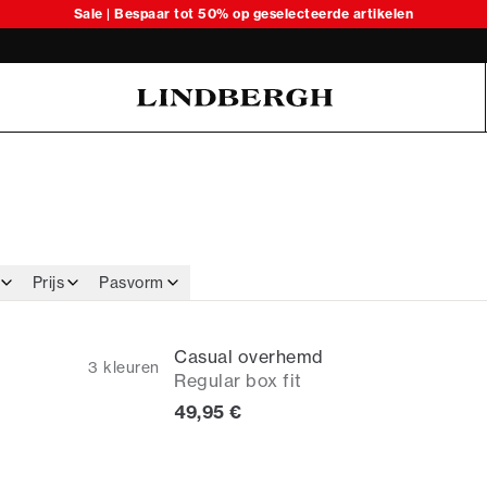
duroy kleding
Sale | Bespaar tot 50% op geselecteerde artikelen
Oliver Koch Hansen Summer 26
Prijs
Pasvorm
Casual overhemd
3
kleuren
Regular box fit
Huidige prijs
49,95 €