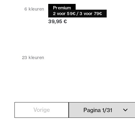
T-shirt
Premium
6
kleuren
Relaxed fit | 1927
2 voor 59€ / 3 voor 79€
Huidige prijs
39,95 €
23
kleuren
Vorige