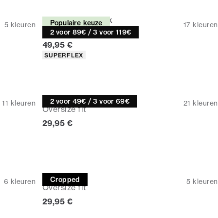
Chino korte broek
Populaire keuze
5
kleuren
17
kleuren
Relaxed loose fit
2 voor 89€ / 3 voor 119€
Huidige prijs
49,95 €
Producteigenschappen
SUPERFLEX
T-shirt
2 voor 49€ / 3 voor 69€
11
kleuren
21
kleuren
Oversize fit
Huidige prijs
29,95 €
T-shirt
Cropped
6
kleuren
5
kleuren
Oversize fit
Huidige prijs
29,95 €