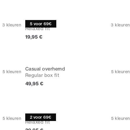
T-shirt
5 voor 69€
3
kleuren
3
kleuren
Relaxed fit
Huidige prijs
19,95 €
Casual overhemd
5
kleuren
5
kleuren
Regular box fit
Huidige prijs
49,95 €
Poloshirt
2 voor 69€
5
kleuren
5
kleuren
Relaxed fit