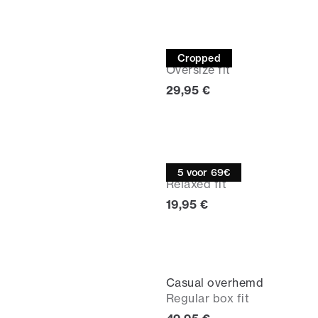
T-shirt
Cropped
Oversize fit
Huidige prijs
29,95 €
T-shirt
5 voor 69€
Relaxed fit
Huidige prijs
19,95 €
Casual overhemd
Regular box fit