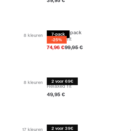
Huidige prijs
39,95 €
T-shirt | 7-pack
7-pack
8
kleuren
Relaxed fit
-25%
Originele prijs
74,96 €
99,95 €
Poloshirt
2 voor 69€
8
kleuren
Relaxed fit
Huidige prijs
49,95 €
T-shirt
2 voor 39€
17
kleuren