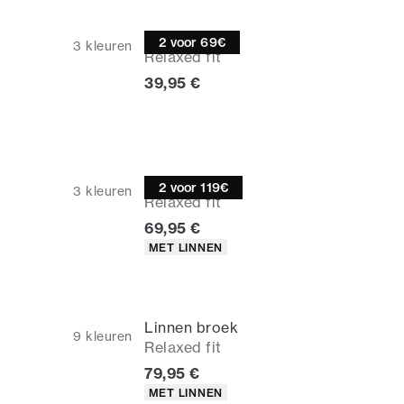
Poloshirt
2 voor 69€
3
kleuren
Relaxed fit
Huidige prijs
39,95 €
Linnen broek
2 voor 119€
3
kleuren
Relaxed fit
Huidige prijs
69,95 €
Producteigenschappen
MET LINNEN
Linnen broek
9
kleuren
Relaxed fit
Huidige prijs
79,95 €
Producteigenschappen
MET LINNEN