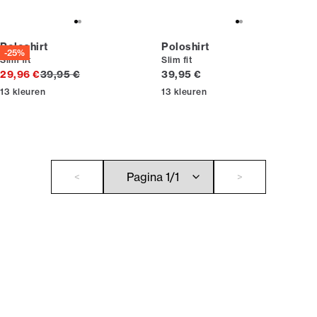
Poloshirt
Poloshirt
-25%
Slim fit
Slim fit
Originele prijs
Huidige prijs
29,96 €
39,95 €
39,95 €
13
kleuren
13
kleuren