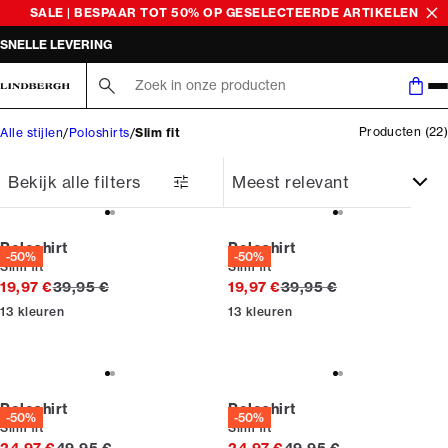
SALE | BESPAAR TOT 50% OP GESELECTEERDE ARTIKELEN
SNELLE LEVERING
Zoek hier...
Producten
(
22
)
Alle stijlen
Poloshirts
Slim fit
Bekijk alle filters
Poloshirt
Poloshirt
-50%
-50%
Slim fit
Slim fit
Originele prijs
Originele prijs
19,97 €
39,95 €
19,97 €
39,95 €
13
kleuren
13
kleuren
Poloshirt
Poloshirt
-50%
-50%
Slim fit
Slim fit
Originele prijs
Originele prijs