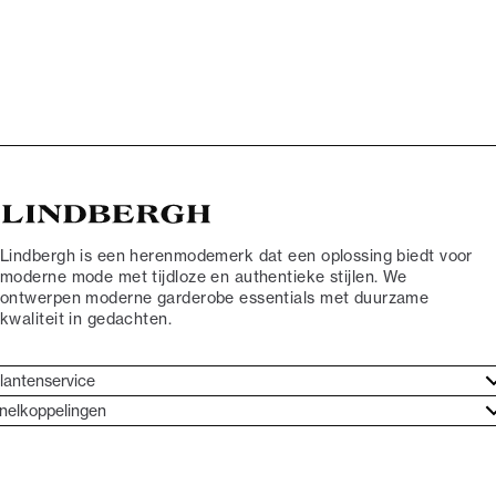
Lindbergh is een herenmodemerk dat een oplossing biedt voor
moderne mode met tijdloze en authentieke stijlen. We
ontwerpen moderne garderobe essentials met duurzame
kwaliteit in gedachten.
lantenservice
antenservice
nelkoppelingen
erhalen
ontact
rand ethos
etourneren