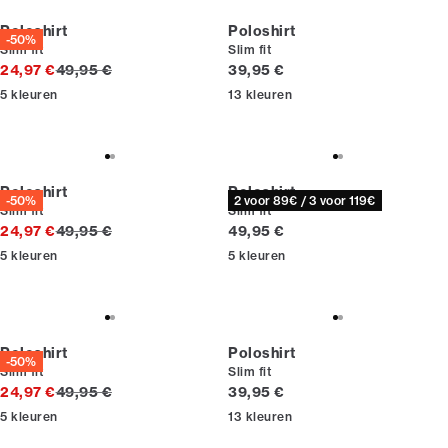
Poloshirt
Poloshirt
-50%
Slim fit
Slim fit
Originele prijs
Huidige prijs
24,97 €
49,95 €
39,95 €
5
kleuren
13
kleuren
Poloshirt
Poloshirt
-50%
2 voor 89€ / 3 voor 119€
Slim fit
Slim fit
Originele prijs
Huidige prijs
24,97 €
49,95 €
49,95 €
5
kleuren
5
kleuren
Poloshirt
Poloshirt
-50%
Slim fit
Slim fit
Originele prijs
Huidige prijs
24,97 €
49,95 €
39,95 €
5
kleuren
13
kleuren