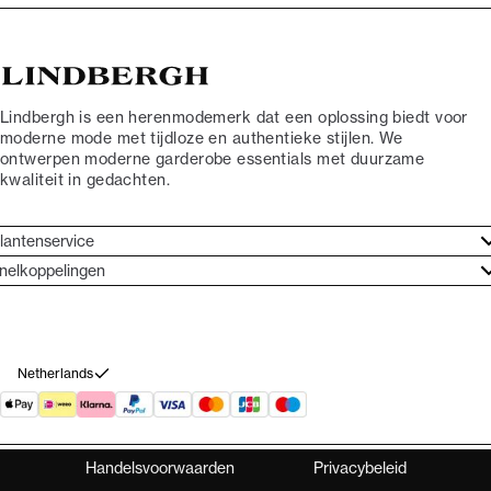
Lindbergh is een herenmodemerk dat een oplossing biedt voor
moderne mode met tijdloze en authentieke stijlen. We
ontwerpen moderne garderobe essentials met duurzame
kwaliteit in gedachten.
lantenservice
antenservice
nelkoppelingen
erhalen
ontact
rand ethos
etourneren
ord Lindbergh Ambassadeur
ankoop herroepen
Netherlands
Handelsvoorwaarden
Privacybeleid