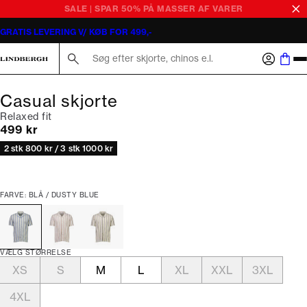
SALE | SPAR 50% PÅ MASSER AF VARER
GRATIS LEVERING V/ KØB FOR 499,-
Søg her...
Casual skjorte
Relaxed fit
I alt (inkl. rabat)
499 kr
2 stk 800 kr / 3 stk 1000 kr
FARVE: BLÅ / DUSTY BLUE
VÆLG STØRRELSE
XS
S
M
L
XL
XXL
3XL
4XL