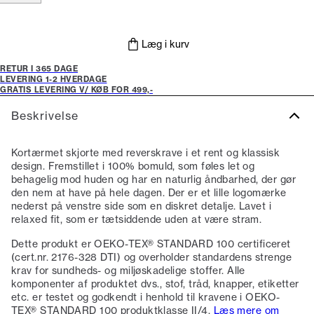
Læg i kurv
RETUR I 365 DAGE
LEVERING 1-2 HVERDAGE
GRATIS LEVERING V/ KØB FOR 499,-
Beskrivelse
Kortærmet skjorte med reverskrave i et rent og klassisk
design. Fremstillet i 100% bomuld, som føles let og
behagelig mod huden og har en naturlig åndbarhed, der gør
den nem at have på hele dagen. Der er et lille logomærke
nederst på venstre side som en diskret detalje. Lavet i
relaxed fit, som er tætsiddende uden at være stram.
Dette produkt er OEKO-TEX® STANDARD 100 certificeret
(cert.nr. 2176-328 DTI) og overholder standardens strenge
krav for sundheds- og miljøskadelige stoffer. Alle
komponenter af produktet dvs., stof, tråd, knapper, etiketter
etc. er testet og godkendt i henhold til kravene i OEKO-
TEX® STANDARD 100 produktklasse II/4.
Læs mere om