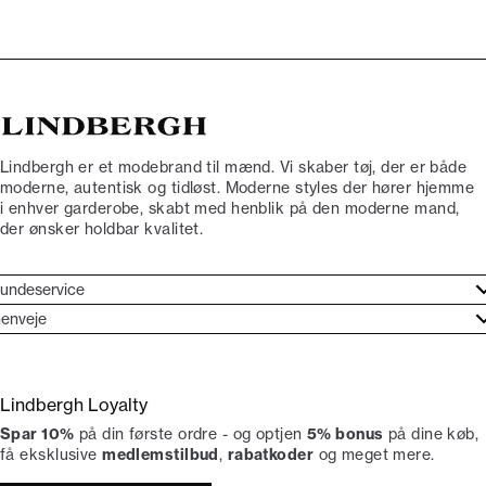
Lindbergh er et modebrand til mænd. Vi skaber tøj, der er både
moderne, autentisk og tidløst. Moderne styles der hører hjemme
i enhver garderobe, skabt med henblik på den moderne mand,
der ønsker holdbar kvalitet.
undeservice
jælpecenter
enveje
ories
undeservice
rand etos
turneringer
Lindbergh Loyalty
liv Lindbergh Ambassadør
rtryd dit køb
Spar 10%
på din første ordre - og optjen
5% bonus
på dine køb,
okumentation
tikker
få eksklusive
medlemstilbud
,
rabatkoder
og meget mere.