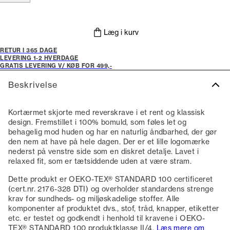
Læg i kurv
RETUR I 365 DAGE
LEVERING 1-2 HVERDAGE
GRATIS LEVERING V/ KØB FOR 499,-
Beskrivelse
Kortærmet skjorte med reverskrave i et rent og klassisk
design. Fremstillet i 100% bomuld, som føles let og
behagelig mod huden og har en naturlig åndbarhed, der gør
den nem at have på hele dagen. Der er et lille logomærke
nederst på venstre side som en diskret detalje. Lavet i
relaxed fit, som er tætsiddende uden at være stram.
Dette produkt er OEKO-TEX® STANDARD 100 certificeret
(cert.nr. 2176-328 DTI) og overholder standardens strenge
krav for sundheds- og miljøskadelige stoffer. Alle
komponenter af produktet dvs., stof, tråd, knapper, etiketter
etc. er testet og godkendt i henhold til kravene i OEKO-
TEX® STANDARD 100 produktklasse II/4.
Læs mere om