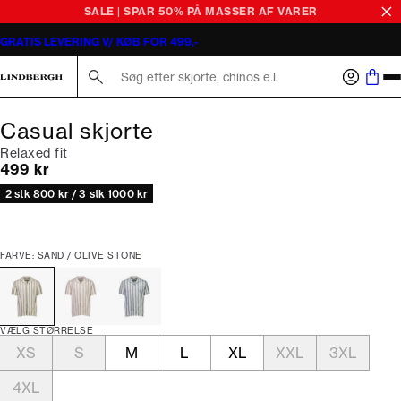
SALE | SPAR 50% PÅ MASSER AF VARER
GRATIS LEVERING V/ KØB FOR 499,-
Søg her...
Casual skjorte
Relaxed fit
I alt (inkl. rabat)
499 kr
2 stk 800 kr / 3 stk 1000 kr
FARVE: SAND / OLIVE STONE
VÆLG STØRRELSE
XS
S
M
L
XL
XXL
3XL
4XL