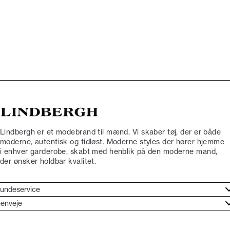
Lindbergh er et modebrand til mænd. Vi skaber tøj, der er både
moderne, autentisk og tidløst. Moderne styles der hører hjemme
i enhver garderobe, skabt med henblik på den moderne mand,
der ønsker holdbar kvalitet.
undeservice
jælpecenter
enveje
ories
undeservice