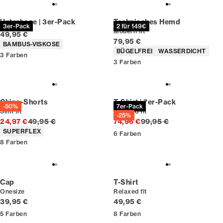
Unterhose | 3er-Pack
Technisches Hemd
3er-Pack
2 für 149€
Modern fit
Preis
49,95 €
Preis
79,95 €
Produkteigenschaften
BAMBUS-VISKOSE
Produkteigenschaften
BÜGELFREI
WASSERDICHT
3
Farben
3
Farben
Chino-Shorts
T-Shirt | 7er-Pack
-50%
7er-Pack
Slim fit
Relaxed fit
-25%
Ursprünglicher Preis
Ursprünglicher Preis
24,97 €
49,95 €
74,96 €
99,95 €
Produkteigenschaften
SUPERFLEX
6
Farben
8
Farben
Cap
T-Shirt
Onesize
Relaxed fit
Preis
Preis
39,95 €
49,95 €
5
Farben
8
Farben