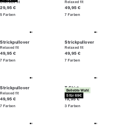
Oversize fit
Relaxed fit
Preis
Preis
29,95 €
49,95 €
5
Farben
7
Farben
Strickpullover
Strickpullover
Relaxed fit
Relaxed fit
Preis
Preis
49,95 €
49,95 €
7
Farben
7
Farben
Strickpullover
T-Shirt
Beliebte Wahl
Relaxed fit
Relaxed fit
5 für 69€
Preis
Preis
49,95 €
19,95 €
7
Farben
3
Farben