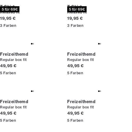
T-Shirt
T-Shirt
5 für 69€
5 für 69€
Relaxed fit
Relaxed fit
Preis
Preis
19,95 €
19,95 €
3
Farben
3
Farben
Freizeithemd
Freizeithemd
Regular box fit
Regular box fit
Preis
Preis
49,95 €
49,95 €
5
Farben
5
Farben
Freizeithemd
Freizeithemd
Regular box fit
Regular box fit
Preis
Preis
49,95 €
49,95 €
5
Farben
5
Farben