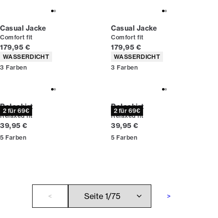
Casual Jacke
Casual Jacke
Comfort fit
Comfort fit
Preis
Preis
179,95 €
179,95 €
Produkteigenschaften
Produkteigenschaften
WASSERDICHT
WASSERDICHT
3
Farben
3
Farben
Poloshirt
Poloshirt
2 für 69€
2 für 69€
Relaxed fit
Relaxed fit
Preis
Preis
39,95 €
39,95 €
5
Farben
5
Farben