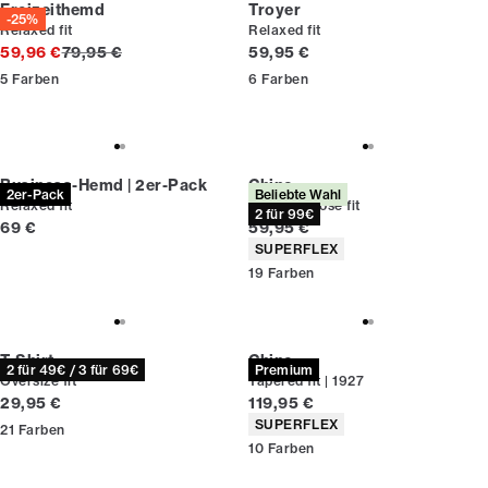
Freizeithemd
Troyer
-25%
Relaxed fit
Relaxed fit
Ursprünglicher Preis
Preis
59,96 €
79,95 €
59,95 €
5
Farben
6
Farben
Business-Hemd | 2er-Pack
Chino
2er-Pack
Beliebte Wahl
Relaxed fit
Relaxed loose fit
2 für 99€
Preis
Preis
69 €
59,95 €
Produkteigenschaften
SUPERFLEX
19
Farben
T-Shirt
Chino
2 für 49€ / 3 für 69€
Premium
Oversize fit
Tapered fit | 1927
Preis
Preis
29,95 €
119,95 €
Produkteigenschaften
SUPERFLEX
21
Farben
10
Farben