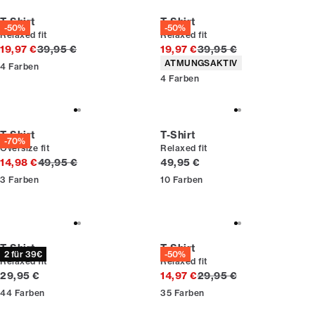
T-Shirt
T-Shirt
-50%
-50%
Relaxed fit
Relaxed fit
Ursprünglicher Preis
Ursprünglicher Preis
19,97 €
39,95 €
19,97 €
39,95 €
Produkteigenschaften
ATMUNGSAKTIV
4
Farben
4
Farben
T-Shirt
T-Shirt
-70%
Oversize fit
Relaxed fit
Ursprünglicher Preis
Preis
14,98 €
49,95 €
49,95 €
3
Farben
10
Farben
T-Shirt
T-Shirt
2 für 39€
-50%
Relaxed fit
Relaxed fit
Preis
Ursprünglicher Preis
29,95 €
14,97 €
29,95 €
44
Farben
35
Farben