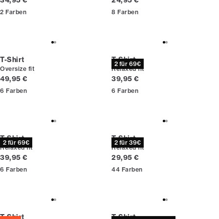
34,95 €
24,95 €
2
Farben
8
Farben
T-Shirt
T-Shirt
2 für 69€
Oversize fit
Relaxed fit
Preis
Preis
49,95 €
39,95 €
6
Farben
6
Farben
T-Shirt
T-Shirt
2 für 69€
2 für 39€
Relaxed fit
Relaxed fit
Preis
Preis
39,95 €
29,95 €
6
Farben
44
Farben
T-Shirt
T-Shirt