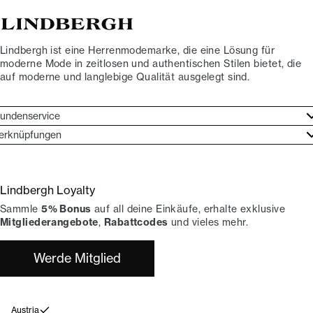
Lindbergh ist eine Herrenmodemarke, die eine Lösung für
moderne Mode in zeitlosen und authentischen Stilen bietet, die
auf moderne und langlebige Qualität ausgelegt sind.
undenservice
undenservice
erknüpfungen
arkenethos
ontakt
ories
ückgaben
Lindbergh Loyalty
erde Lindbergh-Botschafter
rtrag widerrufen
Sammle
5% Bonus
auf all deine Einkäufe, erhalte exklusive
okumentation
hops
Mitgliederangebote
,
Rabattcodes
und vieles mehr.
Werde Mitglied
Austria