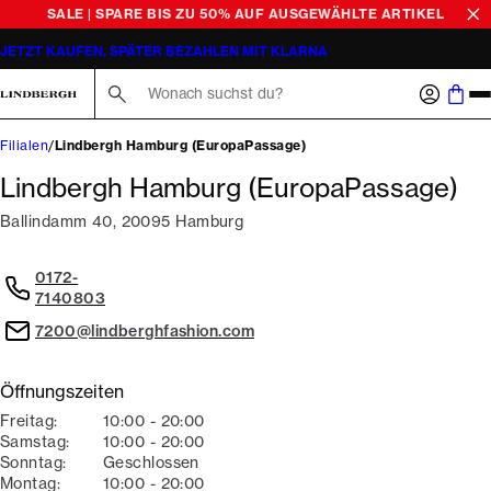
SALE | SPARE BIS ZU 50% AUF AUSGEWÄHLTE ARTIKEL
JETZT KAUFEN, SPÄTER BEZAHLEN MIT KLARNA
Suche hier...
Filialen
Lindbergh Hamburg (EuropaPassage)
Lindbergh Hamburg (EuropaPassage)
Ballindamm 40
,
20095
Hamburg
0172-
7140803
7200@lindberghfashion.com
Öffnungszeiten
Freitag
:
10:00
-
20:00
Samstag
:
10:00
-
20:00
Sonntag
:
Geschlossen
Montag
:
10:00
-
20:00