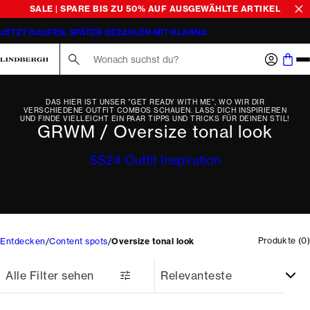
SALE | SPARE BIS ZU 50% AUF AUSGEWÄHLTE ARTIKEL
JETZT KAUFEN, SPÄTER BEZAHLEN MIT KLARNA
Suche hier...
DAS HIER IST UNSER "GET READY WITH ME", WO WIR DIR
VERSCHIEDENE OUTFIT COMBOS SCHAUEN. LASS DICH INSPIRIEREN
UND FINDE VIELLEICHT EIN PAAR TIPPS UND TRICKS FÜR DEINEN STIL!
GRWM / Oversize tonal look
SS24 Outfit Inspiration
Produkte
(
0
)
Entdecken
Content spots
Oversize tonal look
Alle Filter sehen