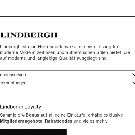
Lindbergh ist eine Herrenmodemarke, die eine Lösung für
moderne Mode in zeitlosen und authentischen Stilen bietet, die
auf moderne und langlebige Qualität ausgelegt sind.
undenservice
undenservice
erknüpfungen
arkenethos
ontakt
ories
ückgaben
Lindbergh Loyalty
erde Lindbergh-Botschafter
rtrag widerrufen
Sammle
5% Bonus
auf all deine Einkäufe, erhalte exklusive
okumentation
hops
Mitgliederangebote
,
Rabattcodes
und vieles mehr.